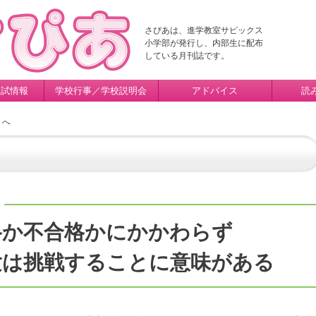
さぴあは、進学教室サピックス
小学部が発行し、内部生に配布
している月刊誌です。
入試情報
学校行事／学校説明会
アドバイス
読
ミへ
8
格か不合格かにかかわらず
験は挑戦することに意味がある