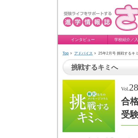
インタビュー
学校紹介／
Top
アドバイス
25年2月号 挑戦するキ
挑戦するキミへ
2
Vol.
合
受