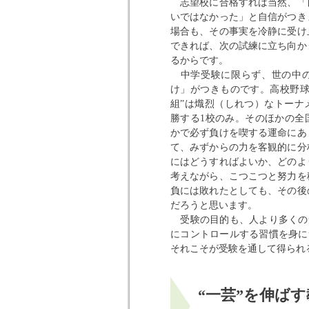
志望校に合格すれば当然、「
いではなかった」と自信がつき
場合も、その事実を冷静に受け
できれば、次の試練に立ち向か
るからです。
中学受験に限らず、世の中の
け」がつきものです。高校野球
組”は熾烈（しれつ）なトーナ
勝する1校のみ。そのほかの全国
かで必ず負けを喫する運命にあ
て、みずからの力を客観的に分
にはどうすればよいか、どのよ
考えながら、こつこつと努力を
負には敗れたとしても、その後
だろうと思います。
受験の目的も、人より多くの
にコントロールする習慣を身に
それこそが受験を通して得られ
“一芸”を伸ば