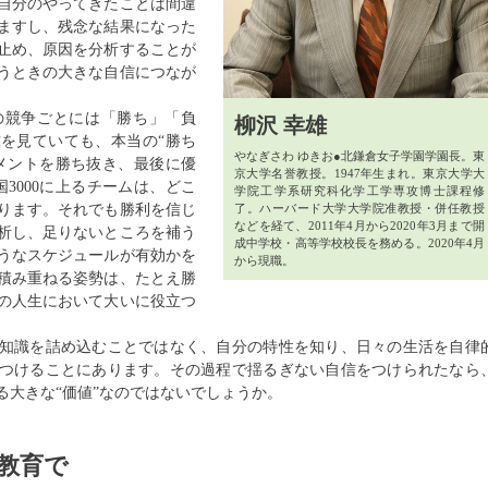
自分のやってきたことは間違
ますし、残念な結果になった
止め、原因を分析することが
うときの大きな自信につなが
競争ごとには「勝ち」「負
柳沢 幸雄
を見ていても、本当の“勝ち
やなぎさわ ゆきお●北鎌倉女子学園学園長。東
メントを勝ち抜き、最後に優
京大学名誉教授。1947年生まれ。東京大学大
3000に上るチームは、どこ
学院工学系研究科化学工学専攻博士課程修
ります。それでも勝利を信じ
了。ハーバード大学大学院准教授・併任教授
などを経て、2011年4月から2020年3月まで開
析し、足りないところを補う
成中学校・高等学校校長を務める。2020年4月
うなスケジュールが有効かを
から現職。
積み重ねる姿勢は、たとえ勝
の人生において大いに役立つ
知識を詰め込むことではなく、自分の特性を知り、日々の生活を自律
つけることにあります。その過程で揺るぎない自信をつけられたなら
る大きな“価値”なのではないでしょうか。
す教育で