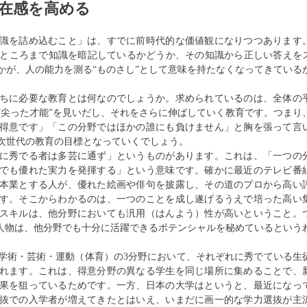
在感を高める
識を詰め込むこと」は、すでに前時代的な価値観になりつつあります
いところまで知識を暗記しているかどうか、その知識から正しい答えを
かが、人の能力を測る“ものさし”として意味を持たなくなってきている
ちに必要な教育とは何なのでしょうか。求められているのは、全体の
“尖った才能”を見いだし、それをさらに伸ばしていく教育です。つまり
得意です」「この分野ではほかの誰にも負けません」と胸を張って言
次世代の教育の目標となっていくでしょう。
に秀でる者は多芸に通ず」というものがあります。これは、「一つの
でも優れた実力を発揮する」という意味です。確かに最近のテレビ番
本業とする人が、優れた絵画や俳句を披露し、その道のプロから高い
す。そこからわかるのは、一つのことを成し遂げるうえで培った高い
スキルは、他分野においても汎用（はんよう）性が高いということ。
つ人物は、他分野でも十分に活躍できるポテンシャルを秘めているという
術・芸術・運動（体育）の3分野において、それぞれに秀でている生
れます。これは、得意分野の異なる学生を同じ場所に集めることで、
果を狙っているためです。一方、日本の大学はというと、最近になっ
抜での入学者が増えてきたとはいえ、いまだに画一的な学力選抜が主