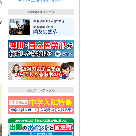
サピックスの個別指導プリバート
格
。
◎学校関連リンク◎
。
な
◎人気コンテンツ◎