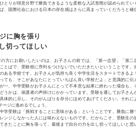
ひとりが得意分野で勝負できるような柔軟な入試形態が認められてい
ば、国際社会における日本の存在感はさらに高まっていくだろうと確
ジに胸を張り
し切ってほしい
の方にお願いしたいのは、お子さんの前では、「第一志望」「第二
ことばで、受験校に序列をつけないでいただきたいということです。
のある学校です。お子さんが気持ち良く中学生活をスタートできるよ
っても、そこがあなたにとっていちばん良い学校だよ」と意識的に伝
が一、中学受験がお子さんにとって不本意な結果に終わった場合も、
どうかは、保護者の声掛けにかかっています。受験を通してお子さん
具体的に示し、そのがんばりを存分にほめてあげてください。それに
テージに進めるでしょう。
中学受験は「挑戦することに意味がある」ということです。勝負に勝
レンジしなかった人には味わえないものです。だからこそ、受験生の
てきたことに胸を張って、最後まで自分の力を出し切ってほしいと思