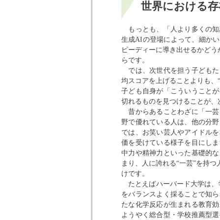
世界における存
もっとも、「人より多くの知
生成AIの登場によって、細か
ピーディーに導き出せるかどう
らです。
では、次世代を担う子どもた
均スコアを上げることよりも、
子ども自身が「こういうことが
切れるものを見つけることが、
昔からあることわざに「一芸
野で優れている人は、他の分野
では、お笑い芸人やアイドルを
価を受けている様子を目にしま
中力や精神力といった基礎的な
まり、人に誇れる“一芸”を持
けです。
たとえばハーバード大学は、学
をバランスよく採ることで知ら
たな化学反応が生まれる教育効
ようやく総合型・学校推薦型選