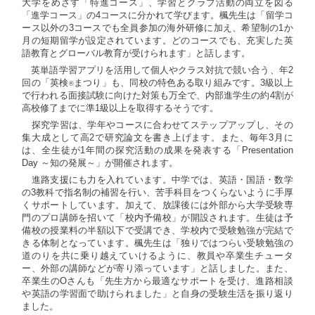
大学をめざす「特進コース」、学習とクラブ活動の両立を図る
「進学コース」の4コースに分かれて学びます。楓先生は「留学コ
ース以外の3コースでも全員参加の海外研修に加え、希望制の1か
月の短期留学が設定されています。どのコースでも、充実した英
語教育とグローバル教育が受けられます」と話します。
英単語学習アプリを活用して個人やクラス対抗で競い合う、年2
回の「英検
まつり」も、同校の特色ある取り組みです。3級以上
®
で行われる面接試験に向けた対策も万全で、内部進学生の約4割が
高校修了までに準1級以上を取得するそうです。
探究学習は、学年やコースに合わせてステップアップし、その
集大成として高2で研究論文を書き上げます。また、毎年3月に
は、全生徒が1年間の探究活動の成果を発表する「Presentation
Day ～知の発展～」が開催されます。
進路支援にも力を入れています。中学では、英語・国語・数学
の3教科で指名制の補習を行い、苦手科目をつくらないように手厚
くサポートしています。加えて、放課後には外部から大学受験専
門のプロ講師を招いて「校内予備校」が開設されます。生徒は予
備校の授業料の半額以下で受講でき、学校内で受験勉強が完結で
きる体制となっています。楓先生は「独りではつらい受験勉強の
道のりを共に乗り越えていけるように、教員や卒業生チュータ
ー、外部の講師などが寄り添っています」と話しました。また、
卒業生のOさんも「先生方から最適なサポートを受け、進路相談
や英語の学習面で助けられました」と自身の受験生活を振り返り
ました。