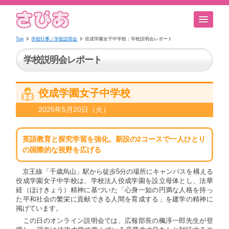
Top
学校行事／学校説明会
佼成学園女子中学校：学校説明会レポート
学校説明会レポート
佼成学園女子中学校
2025年5月20日（火）
英語教育と探究学習を強化。新設の2コースで一人ひとり
の国際的な視野を広げる
京王線「千歳烏山」駅から徒歩5分の場所にキャンパスを構える
佼成学園女子中学校は、学校法人佼成学園を設立母体とし、法華
経（ほけきょう）精神に基づいた「心身一如の円満な人格を持っ
た平和社会の繁栄に貢献できる人間を育成する」を建学の精神に
掲げています。
この日のオンライン説明会では、広報部長の楓淳一郎先生が登