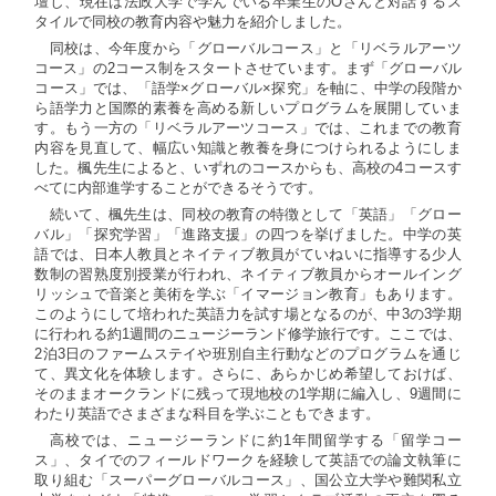
壇し、現在は法政大学で学んでいる卒業生のOさんと対話するス
タイルで同校の教育内容や魅力を紹介しました。
同校は、今年度から「グローバルコース」と「リベラルアーツ
コース」の2コース制をスタートさせています。まず「グローバル
コース」では、「語学×グローバル×探究」を軸に、中学の段階か
ら語学力と国際的素養を高める新しいプログラムを展開していま
す。もう一方の「リベラルアーツコース」では、これまでの教育
内容を見直して、幅広い知識と教養を身につけられるようにしま
した。楓先生によると、いずれのコースからも、高校の4コースす
べてに内部進学することができるそうです。
続いて、楓先生は、同校の教育の特徴として「英語」「グロー
バル」「探究学習」「進路支援」の四つを挙げました。中学の英
語では、日本人教員とネイティブ教員がていねいに指導する少人
数制の習熟度別授業が行われ、ネイティブ教員からオールイング
リッシュで音楽と美術を学ぶ「イマージョン教育」もあります。
このようにして培われた英語力を試す場となるのが、中3の3学期
に行われる約1週間のニュージーランド修学旅行です。ここでは、
2泊3日のファームステイや班別自主行動などのプログラムを通じ
て、異文化を体験します。さらに、あらかじめ希望しておけば、
そのままオークランドに残って現地校の1学期に編入し、9週間に
わたり英語でさまざまな科目を学ぶこともできます。
高校では、ニュージーランドに約1年間留学する「留学コー
ス」、タイでのフィールドワークを経験して英語での論文執筆に
取り組む「スーパーグローバルコース」、国公立大学や難関私立