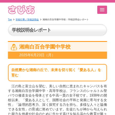
Top
学校行事／学校説明会
湘南白百合学園中学校：学校説明会レポート
学校説明会レポート
湘南白百合学園中学校
2025年6月23日（月）
自然豊かな湘南の丘で、未来を切り拓く「愛ある人」を
育む
江の島と富士山を望む、美しい自然に恵まれたキャンパスを有
する湘南白百合学園中学・高等学校は、フランスのシャルトル聖
パウロ修道女会を母体とする中高一貫の女子校です。1938年の開
校以来、「愛ある人として、国際社会の平和と発展に寄与する女
性」「論理的思考力、深く探究する力を持ち、多様な人々と協働
できる女性」の育成に努めています。生徒たちが神から与えられ
た能力を他者や社会のために生かす喜びを知る温かな教育が脈々