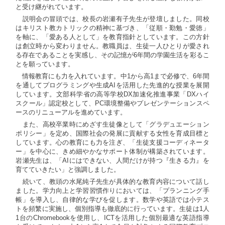
と受け継がれています。
説明会の冒頭では、校長の岩瀬有子先生が登壇しました。同校
はキリスト教カトリックの精神に基づき、「従順・勤勉・愛徳」
を軸に、「愛ある人として」を教育指針としています。この方針
は創立時から変わりません。教職員は、生徒一人ひとりが愛され
る存在であることを実感し、その記憶が6年間の学園生活を彩るこ
とを願っています。
情報教育にも力を入れています。中1から高1まで必修で、6年間
を通してプログラミングや生成AIを活用した先進的な授業を展開
しています。文部科学省の高等学校DX加速化推進事業「DXハイ
スクール」認定校として、PC環境整備やプレゼンテーションスペ
ースのリニューアルを進めています。
また、高校卒業時にめざす生徒像として「グラデュエーション
ポリシー」を定め、国際社会の発展に貢献する女性を育成目標と
しています。心の教育にも力を注ぎ、「生徒支援コーディネータ
ー」を中心に、きめ細やかなサポート体制が構築されています。
岩瀬先生は、「AIにはできない、人間だけが持つ『生きる力』を
育てていきたい」と強調しました。
続いて、教頭の水尾純子先生が具体的な教育内容について話し
ました。学力向上と学習習慣作りにおいては、「プランニング手
帳」を導入し、自律的な学びを促します。数学や英語では小テス
トを頻繁に実施し、個別指導も徹底的に行っています。生徒は1人
1台のChromebookを使用し、ICTを活用した個別最適な英語指導