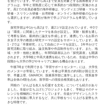
を受けています。中1から高1まで全員を対象とする国際教育プロ
グラムは、学年と習熟度に応じて体系的かつ段階的に実施されま
す。高1での全員必修型の海外研修は、サンディエゴ研修・マルタ
研修・スリランカ研修・台湾研修・オンライン海外研修のなかか
ら選択しますが、約8割が海外で学ぶプログラムを希望していま
す。
探究学習は中1から高2まで、週2コマ設定されています。中3で
は「環境」に関連したテーマを各自が設定し、実験・観察を通し
て考察を深め、最終的に論文を作成します。連携しているお茶の
水女子大学の教授が研究テーマの設定をサポートしています。高
1・2では「卒業研究」として自由にテーマを設定し、1年半かけて
探究活動に取り組み、論文執筆や作品制作を行います。また、地
域・大学・他校と連携し、年間50講座以上の「探究講座」も開講
されます。大学8校と中高大連携を結んでいるため、生徒は中学の
段階から大学の学びやキャリアに触れる機会があります。
午後7時まで利用できる「学習サポートセンター」には、大学生
のメンターが常駐しています。今春は卒業生の約6割が国公立大
学、早慶上理、GMARCH、医療系学部に進学しました。理系進学
率は全体の4割を占め、医学部への現役合格実績もあります。
同校の「がんばる友人を応援する文化」についても紹介があり
ました。生徒が立ち上げたプロジェクトも多く、学校はそのチャ
レンジを積極的にサポートしています。生徒がデザインしたスラ
ックスを制服に導入するなど、共に学校をつくり上げる姿勢も大
きな特徴です。