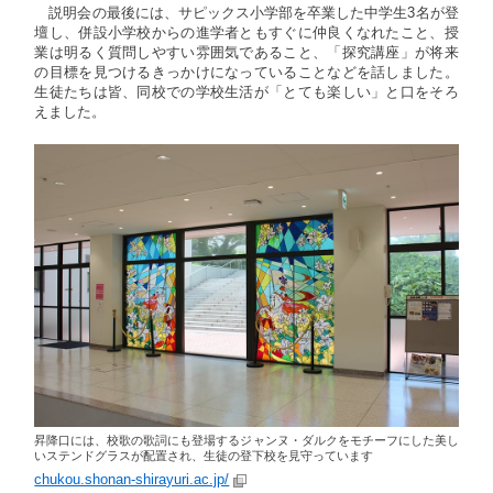
説明会の最後には、サピックス小学部を卒業した中学生3名が登
壇し、併設小学校からの進学者ともすぐに仲良くなれたこと、授
業は明るく質問しやすい雰囲気であること、「探究講座」が将来
の目標を見つけるきっかけになっていることなどを話しました。
生徒たちは皆、同校での学校生活が「とても楽しい」と口をそろ
えました。
昇降口には、校歌の歌詞にも登場するジャンヌ・ダルクをモチーフにした美し
いステンドグラスが配置され、生徒の登下校を見守っています
chukou.shonan-shirayuri.ac.jp/