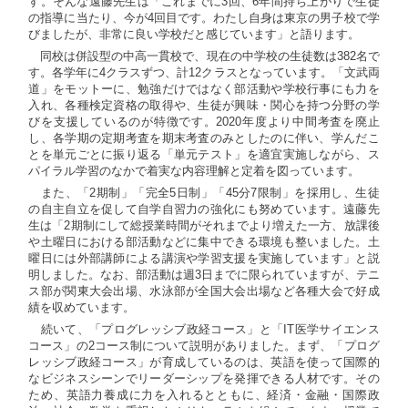
す。そんな遠藤先生は「これまでに3回、6年間持ち上がりで生徒
の指導に当たり、今が4回目です。わたし自身は東京の男子校で学
びましたが、非常に良い学校だと感じています」と語ります。
同校は併設型の中高一貫校で、現在の中学校の生徒数は382名で
す。各学年に4クラスずつ、計12クラスとなっています。「文武両
道」をモットーに、勉強だけではなく部活動や学校行事にも力を
入れ、各種検定資格の取得や、生徒が興味・関心を持つ分野の学
びを支援しているのが特徴です。2020年度より中間考査を廃止
し、各学期の定期考査を期末考査のみとしたのに伴い、学んだこ
とを単元ごとに振り返る「単元テスト」を適宜実施しながら、ス
パイラル学習のなかで着実な内容理解と定着を図っています。
また、「2期制」「完全5日制」「45分7限制」を採用し、生徒
の自主自立を促して自学自習力の強化にも努めています。遠藤先
生は「2期制にして総授業時間がそれまでより増えた一方、放課後
や土曜日における部活動などに集中できる環境も整いました。土
曜日には外部講師による講演や学習支援を実施しています」と説
明しました。なお、部活動は週3日までに限られていますが、テニ
ス部が関東大会出場、水泳部が全国大会出場など各種大会で好成
績を収めています。
続いて、「プログレッシブ政経コース」と「IT医学サイエンス
コース」の2コース制について説明がありました。まず、「プログ
レッシブ政経コース」が育成しているのは、英語を使って国際的
なビジネスシーンでリーダーシップを発揮できる人材です。その
ため、英語力養成に力を入れるとともに、経済・金融・国際政