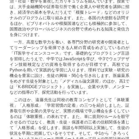
治・社会・数学を重視したカリキュラムを組んでいます。授業で
は、大手金融機関や証券取引所で働く企業人や研究者を講師に招
き、経済学の基本を学んだうえで「模擬トレード」などのオリジ
ナルのプログラムに取り組みます。また、各国の大使館を訪問す
るほか、ビブリオバトルや模擬国連などにも積極的に参加して、
国際政治やグローバルビジネスの分野で求められる知識と発信力
を身につけます。
一方、高度な数学力を養い、各専門分野の研究者や開発者とし
てリーダーシップを発揮できる人材の育成をめざしているのが
「IT医学サイエンスコース」です。基礎的なプログラミング言語
を習得したうえで、中学ではJavaScriptを学び、中3でウェブデザ
イン技能検定などの資格を取得するのが目標です。高校では
Pythonを用いて実践的な学習に入ります。理科では実験・研究の
機会を豊富に設け、生徒の興味・関心を引き出します。医歯薬系
をめざす生徒を対象とした「メディカル論文講習」のほか、高1で
は「K-BRIDGEプロジェクト」を実施し、企業や大学、メンター
などの指導の下、探究活動を行っています。
このほか、遠藤先生は同校の教育コンセプトとして「体験重
視」「人格形成」「学習習慣の定着」の三つを紹介しました。証
券取引所や企業の見学など、実際の職場で学ぶ機会を多くしてい
るのは「体験重視」の表れです。また、単に規則やルールを順守
させるのではなく、教員・生徒・保護者の三者の信頼関係を通じ
て「人格形成」を促します。面談も年間5回以上実施して、生徒の
状況を早期に把握しているそうです。そして、中1から「きろっく