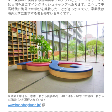
す。夏休みに実施する短期留学プログラムとして、フィリピンで
10日間を過ごすイングリッシュキャンプもあります。こうして中
高時代に海外での学びを経験したことがきっかｋでで、卒業後は
海外大学に進学する者も毎年いるそうです。
東武東上線ほか「志木」駅から徒歩15分。JR「浦和」駅や「中浦和」駅から
も路線バスが運行されています
www.hosodagakuen.jp/