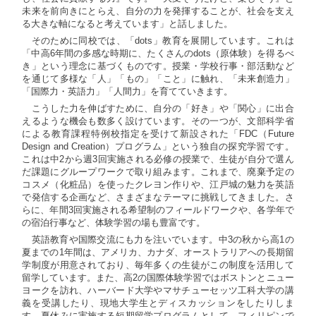
未来を前向きにとらえ、自分の力を発揮することが、社会を支え
る大きな軸になると考えています」と話しました。
そのために同校では、「dots」教育を展開しています。これは
「中高6年間の多感な時期に、たくさんのdots（原体験）を得るべ
き」という理念に基づくものです。授業・学校行事・部活動など
を通じて多様な「人」「もの」「こと」に触れ、「未来創造力」
「国際力・英語力」「人間力」を育てていきます。
こうした力を伸ばすために、自分の「好き」や「関心」に出合
えるような機会も数多く設けています。その一つが、文部科学省
による教育課程特例校指定を受けて新設された「FDC（Future
Design and Creation）プログラム」という独自の探究学習です。
これは中2から週3回実施される必修の授業で、生徒が自分で選ん
だ課題にグループワークで取り組みます。これまで、廃棄予定の
コスメ（化粧品）を使ったクレヨン作りや、江戸城の魅力を英語
で発信する企画など、さまざまなテーマに挑戦してきました。さ
らに、年間3回実施される希望制のフィールドワークや、各学年で
の宿泊行事など、体験学習の場も豊富です。
英語教育や国際交流にも力を注いでいます。中3の秋から高1の
夏までの1年間は、アメリカ、カナダ、オーストラリアへの長期留
学制度が用意されており、毎年多くの生徒がこの制度を活用して
留学しています。また、高2の国際体験学習ではボストンとニュー
ヨークを訪れ、ハーバード大学やマサチューセッツ工科大学の講
義を受講したり、現地大学生とディスカッションをしたりしま