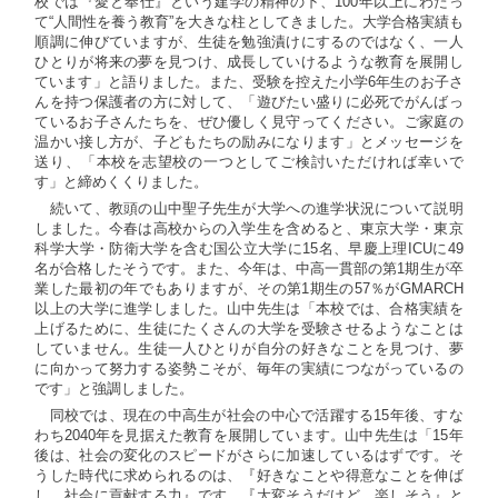
校では『愛と奉仕』という建学の精神の下、100年以上にわたっ
て“人間性を養う教育”を大きな柱としてきました。大学合格実績も
順調に伸びていますが、生徒を勉強漬けにするのではなく、一人
ひとりが将来の夢を見つけ、成長していけるような教育を展開し
ています」と語りました。また、受験を控えた小学6年生のお子さ
んを持つ保護者の方に対して、「遊びたい盛りに必死でがんばっ
ているお子さんたちを、ぜひ優しく見守ってください。ご家庭の
温かい接し方が、子どもたちの励みになります」とメッセージを
送り、「本校を志望校の一つとしてご検討いただければ幸いで
す」と締めくくりました。
続いて、教頭の山中聖子先生が大学への進学状況について説明
しました。今春は高校からの入学生を含めると、東京大学・東京
科学大学・防衛大学を含む国公立大学に15名、早慶上理ICUに49
名が合格したそうです。また、今年は、中高一貫部の第1期生が卒
業した最初の年でもありますが、その第1期生の57％がGMARCH
以上の大学に進学しました。山中先生は「本校では、合格実績を
上げるために、生徒にたくさんの大学を受験させるようなことは
していません。生徒一人ひとりが自分の好きなことを見つけ、夢
に向かって努力する姿勢こそが、毎年の実績につながっているの
です」と強調しました。
同校では、現在の中高生が社会の中心で活躍する15年後、すな
わち2040年を見据えた教育を展開しています。山中先生は「15年
後は、社会の変化のスピードがさらに加速しているはずです。そ
うした時代に求められるのは、『好きなことや得意なことを伸ば
し、社会に貢献する力』です。『大変そうだけど、楽しそう』と