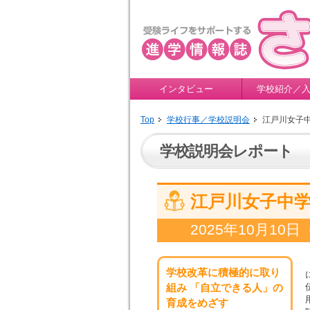
インタビュー
学校紹介／
Top
学校行事／学校説明会
江戸川女子
学校説明会レポート
江戸川女子中
2025年10月10
学校改革に積極的に取り
組み
「自立できる人」の
育成をめざす