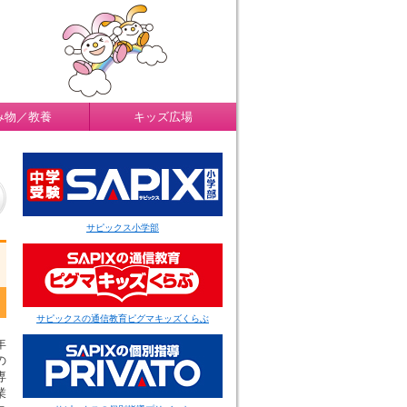
み物／教養
キッズ広場
サピックス小学部
サピックスの通信教育ピグマキッズくらぶ
年
の
専
業