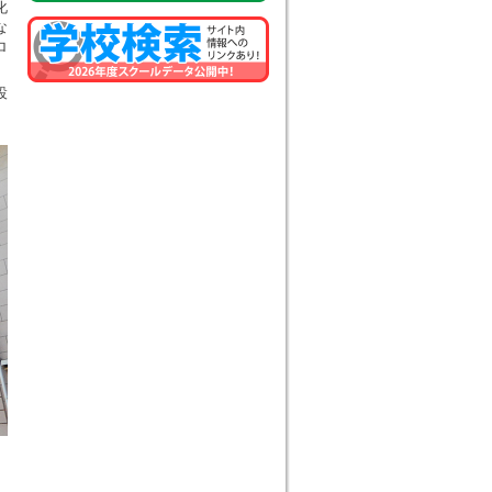
化
な
ロ
設