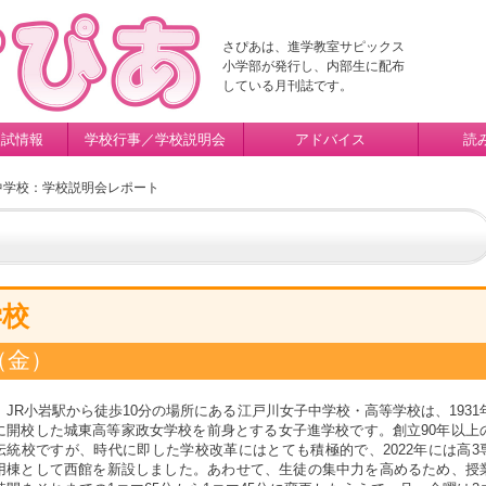
さぴあは、進学教室サピックス
小学部が発行し、内部生に配布
している月刊誌です。
入試情報
学校行事／学校説明会
アドバイス
読
中学校：学校説明会レポート
学校
日（金）
JR小岩駅から徒歩10分の場所にある江戸川女子中学校・高等学校は、1931
に開校した城東高等家政女学校を前身とする女子進学校です。創立90年以上
伝統校ですが、時代に即した学校改革にはとても積極的で、2022年には高3
用棟として西館を新設しました。あわせて、生徒の集中力を高めるため、授