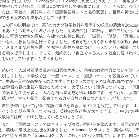
時間をそれまでの1コマ65分から1コマ45分に変更したうえで、月～金曜は2
マ増やして7時限に、土曜は1コマ増やして4時限にしました。さらに、今年
からは、高校の「英語科」を「国際英語科」へと名称変更し、世界を舞台に
躍できる人材の育成をめざしています。
この日の説明会では、高2のカナダ修学旅行を引率中の校長の菊池今次先生
よるあいさつ動画が上映されました。菊池先生は「本校は、創立当初から『
養ある堅実な女性の育成』を建学の精神に掲げ、『誠実』『明朗』『喜働』
三つを柱に教育活動を行ってきました。各自が思い描く夢や希望の実現に向
て、さまざまな経験を通して知性と品性を身につけ、一人ひとりが成長して
ける場を提供します。そして、最終的に『自立できる人』を社会に送り出す
とをめざしています」と述べました。
続いて、入試対策委員長の吉田秀徳先生が、同校の教育内容について詳し
説明しました。中学校では「一般コース」と「国際コース」が設置されてい
す。中高一貫生が高校からの入学生と同じクラスになるのは高2以降ですが、
れは学習内容の重複を避けるためです。女子校という環境については、「真
目で素直な生徒が多く、みんな自己肯定感が高い印象です。そのため、人前
も臆せず、堂々と発言・発表できる力が自然と身につきます」と話します。
教科学習においては特に英語に重点を置き、週9コマを設定しています。オ
ライン英会話を導入してからは、英検
の取得率が大きく向上し、中3での準
®
級取得率は60～70％に達しているとのことです。
また、「国際コース」ではネイティブ教員が副担任を務めます。英語の授
は、英検
2級以上の生徒を対象とした「Advancedクラス」と、英検
3級・準
®
®
級の生徒が対象の「Standardクラス」に分かれて少人数制で行います。同コ