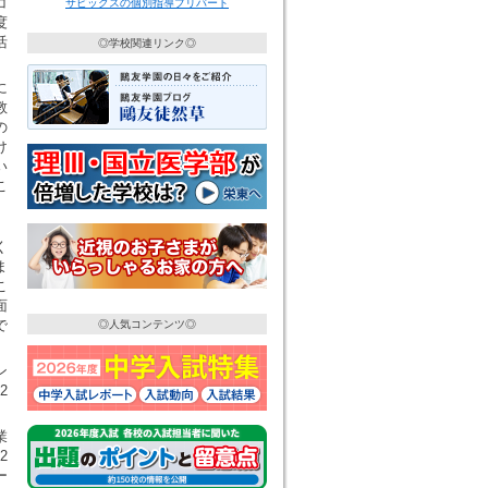
コ
サピックスの個別指導プリバート
度
活
◎学校関連リンク◎
に
教
の
け
い
こ
く
ま
こ
面
で
◎人気コンテンツ◎
ン
2
業
2
ー