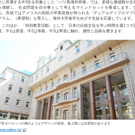
スに所属する中3生を対象とした「バリ島海外研修」では、多様な価値観や文
を体験し、社会問題を自分事として考えるマインドセットを養成します。
お、高校ではアメリカの高校の卒業資格が得られる「デュアルディプロマプ
グラム」（希望制）も導入し、海外大学進学をめざす生徒を応援しています。
このほか、「特別教育活動」として、日本の伝統文化を学ぶ時間を週1コマ
置。中1は茶道、中2は箏曲、中3は華道に触れ、感性と品格を磨きます。
中世ヨーロッパの城のようなデザインの校舎。最上階には自習室があります
ww.edojo.jp/