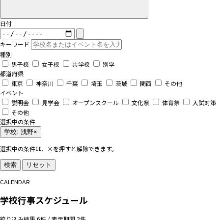
日付
キーワード
種別
男子校
女子校
共学校
別学
都道府県
東京
神奈川
千葉
埼玉
茨城
関西
その他
イベント
説明会
見学会
オープンスクール
文化祭
体育祭
入試対策
その他
選択中の条件
学校: 浅野
×
選択中の条件は、×を押すと解除できます。
検索
リセット
CALENDAR
学校行事スケジュール
絞り込み結果 6件 / 表示期間 2件