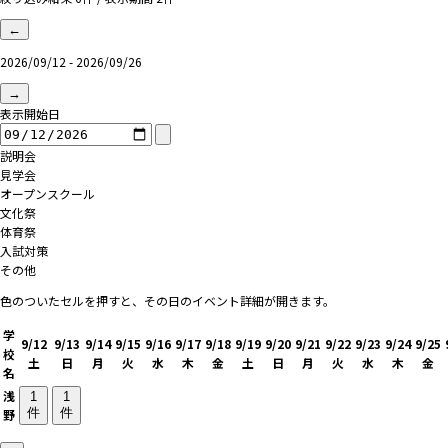
←
2026/09/12 - 2026/09/26
→
表示開始日
説明会
見学会
オープンスクール
文化祭
体育祭
入試対策
その他
色のついたセルを押すと、その日のイベント詳細が開きます。
学
9/12
9/13
9/14
9/15
9/16
9/17
9/18
9/19
9/20
9/21
9/22
9/23
9/24
9/25
校
土
日
月
火
水
木
金
土
日
月
火
水
木
金
名
浅
1
1
件
件
野