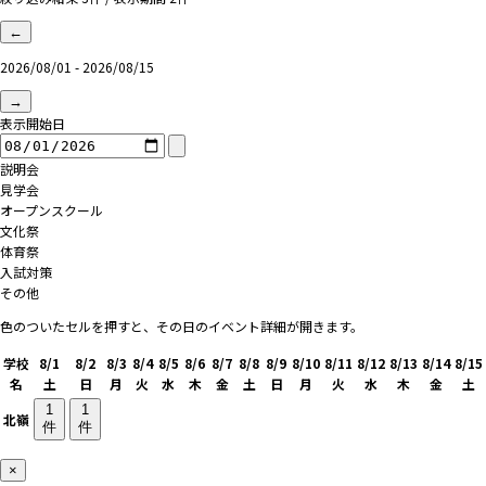
←
2026/08/01 - 2026/08/15
→
表示開始日
説明会
見学会
オープンスクール
文化祭
体育祭
入試対策
その他
色のついたセルを押すと、その日のイベント詳細が開きます。
学校
8/1
8/2
8/3
8/4
8/5
8/6
8/7
8/8
8/9
8/10
8/11
8/12
8/13
8/14
8/15
名
土
日
月
火
水
木
金
土
日
月
火
水
木
金
土
1
1
北嶺
件
件
×