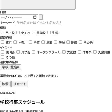
日付
キーワード
種別
男子校
女子校
共学校
別学
都道府県
東京
神奈川
千葉
埼玉
茨城
関西
その他
イベント
説明会
見学会
オープンスクール
文化祭
体育祭
入試対策
その他
選択中の条件
学校: 北嶺
×
選択中の条件は、×を押すと解除できます。
検索
リセット
CALENDAR
学校行事スケジュール
絞り込み結果 3件 / 表示期間 2件