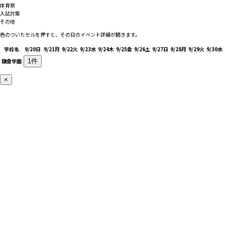
体育祭
入試対策
その他
色のついたセルを押すと、その日のイベント詳細が開きます。
学校名
9/20
日
9/21
月
9/22
火
9/23
水
9/24
木
9/25
金
9/26
土
9/27
日
9/28
月
9/29
火
9/30
水
鎌倉学園
1件
×