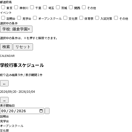
都道府県
東京
神奈川
千葉
埼玉
茨城
関西
その他
イベント
説明会
見学会
オープンスクール
文化祭
体育祭
入試対策
その他
選択中の条件
学校: 鎌倉学園
×
選択中の条件は、×を押すと解除できます。
検索
リセット
CALENDAR
学校行事スケジュール
絞り込み結果 9件 / 表示期間 1件
←
2026/09/20 - 2026/10/04
→
表示開始日
説明会
見学会
オープンスクール
文化祭