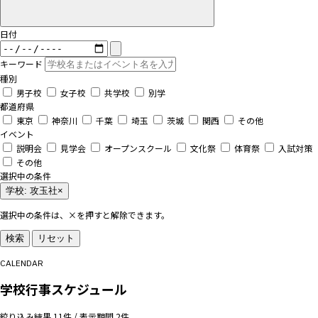
日付
キーワード
種別
男子校
女子校
共学校
別学
都道府県
東京
神奈川
千葉
埼玉
茨城
関西
その他
イベント
説明会
見学会
オープンスクール
文化祭
体育祭
入試対策
その他
選択中の条件
学校: 攻玉社
×
選択中の条件は、×を押すと解除できます。
検索
リセット
CALENDAR
学校行事スケジュール
絞り込み結果 11件 / 表示期間 2件