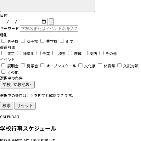
日付
キーワード
種別
男子校
女子校
共学校
別学
都道府県
東京
神奈川
千葉
埼玉
茨城
関西
その他
イベント
説明会
見学会
オープンスクール
文化祭
体育祭
入試対策
その他
選択中の条件
学校: 立教池袋
×
選択中の条件は、×を押すと解除できます。
検索
リセット
CALENDAR
学校行事スケジュール
絞り込み結果 6件 / 表示期間 1件