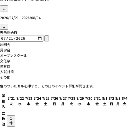
←
2026/07/21 - 2026/08/04
→
表示開始日
説明会
見学会
オープンスクール
文化祭
体育祭
入試対策
その他
色のついたセルを押すと、その日のイベント詳細が開きます。
学
7/21
7/22
7/23
7/24
7/25
7/26
7/27
7/28
7/29
7/30
7/31
8/1
8/2
8/3
8/4
校
火
水
木
金
土
日
月
火
水
木
金
土
日
月
火
名
立
教
1
件
池