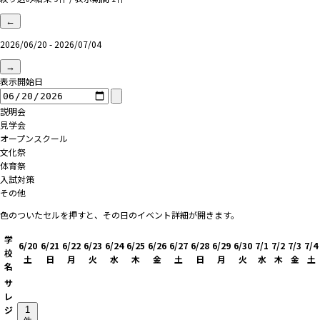
←
2026/06/20 - 2026/07/04
→
表示開始日
説明会
見学会
オープンスクール
文化祭
体育祭
入試対策
その他
色のついたセルを押すと、その日のイベント詳細が開きます。
学
6/20
6/21
6/22
6/23
6/24
6/25
6/26
6/27
6/28
6/29
6/30
7/1
7/2
7/3
7/4
校
土
日
月
火
水
木
金
土
日
月
火
水
木
金
土
名
サ
レ
ジ
1