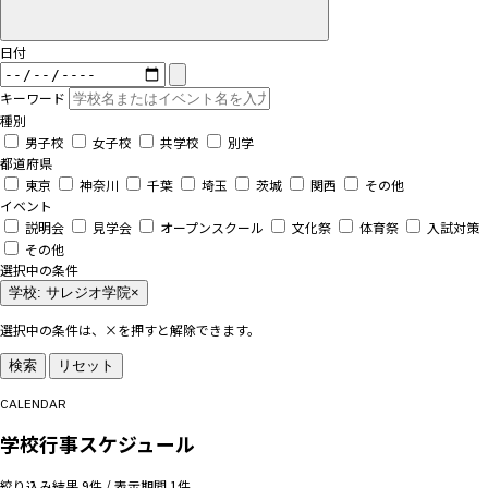
日付
キーワード
種別
男子校
女子校
共学校
別学
都道府県
東京
神奈川
千葉
埼玉
茨城
関西
その他
イベント
説明会
見学会
オープンスクール
文化祭
体育祭
入試対策
その他
選択中の条件
学校: サレジオ学院
×
選択中の条件は、×を押すと解除できます。
検索
リセット
CALENDAR
学校行事スケジュール
絞り込み結果 9件 / 表示期間 1件