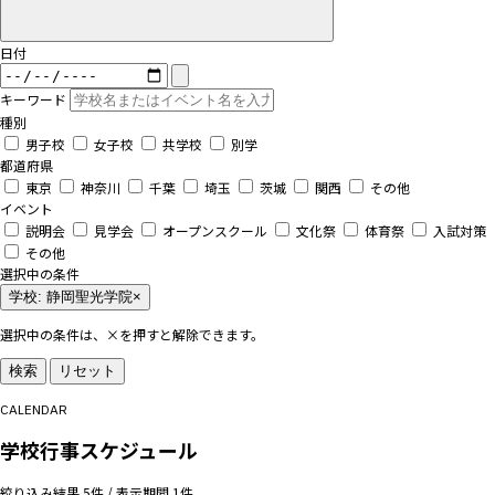
日付
キーワード
種別
男子校
女子校
共学校
別学
都道府県
東京
神奈川
千葉
埼玉
茨城
関西
その他
イベント
説明会
見学会
オープンスクール
文化祭
体育祭
入試対策
その他
選択中の条件
学校: 静岡聖光学院
×
選択中の条件は、×を押すと解除できます。
検索
リセット
CALENDAR
学校行事スケジュール
絞り込み結果 5件 / 表示期間 1件