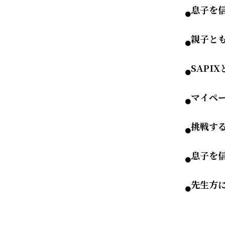
息子を
●
親子と
●
SAPI
●
マイペ
●
挑戦す
●
息子を
●
先生方
●