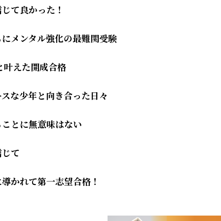
信じて良かった！
もにメンタル強化の最難関受験
Xと叶えた開成合格
ースな少年と向き合った日々
ることに無意味はない
信じて
に導かれて第一志望合格！