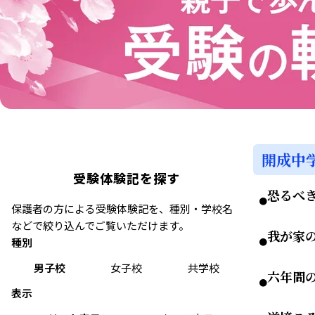
開成中
受験体験記を探す
恐るべ
●
保護者の方による受験体験記を、種別・学校名
などで絞り込んでご覧いただけます。
我が家
種別
●
男子校
女子校
共学校
六年間
●
表示