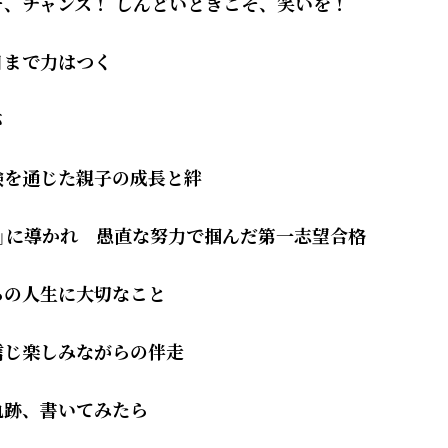
そ、チャンス！ しんどいときこそ、笑いを！
日まで力はつく
バ
験を通じた親子の成長と絆
舟」に導かれ 愚直な努力で掴んだ第一志望合格
らの人生に大切なこと
信じ楽しみながらの伴走
軌跡、書いてみたら