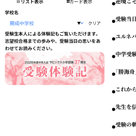
逆境こ
≡
リスト表示
カード表示
●
学校名
受験当
●
クリア
▼
受験生本人による体験記もご覧いただけます。
ユルネ
●
志望校合格までの歩みや、受験当日の思いをあ
わせてお読みください。
中学受
●
「勝海
●
これか
●
先生を
●
受験の
●