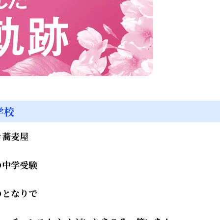
学校
き蕎麦屋
の中学受験
のとなりで