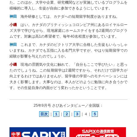
た。このほか、大学や企業、研究機関などが実施しているプログラムを
積極的に導入し、生徒が自由に参加できるようにしています。
神田
海外研修としては、カナダへの短期留学制度がありますね。
小磯
はい。カナダのブリティッシュコロンビア州にあるロイヤルロー
ズ大学で学びながら、現地家庭にホームステイをする2週間のプログラ
ムです。対象は高1の希望者で、毎年40名程度が参加しています。
神田
これまで、カナダのビクトリア大学に合格した生徒もいらっしゃ
いますね。カナダでも五指に入る名門大学ですが、やはり短期留学での
経験が影響を与えたのでしょうか。
小磯
現地の雰囲気や文化に触れて、「自分もここで学びたい」と思っ
たのでしょうね。この短期留学は2週間ですから、それだけで語学力が
向上するわけではありませんが、留学後の学習へのモチベーションには
大きく影響します。大事なのは、本人がどのように勉強に向き合うかで
す。その生徒自身の内面がどう変わったかということです。
25年9月号 さぴあインタビュー／全国版：
目次
｜
１
｜
２
｜
３
｜４｜
５