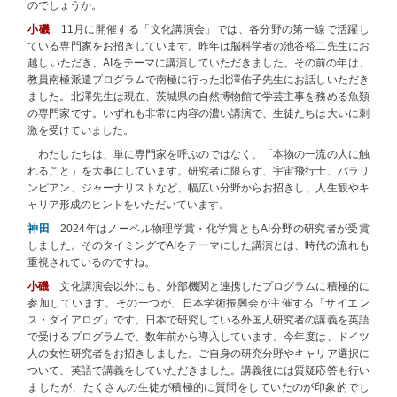
のでしょうか。
小磯
11月に開催する「文化講演会」では、各分野の第一線で活躍し
ている専門家をお招きしています。昨年は脳科学者の池谷裕二先生にお
越しいただき、AIをテーマに講演していただきました。その前の年は、
教員南極派遣プログラムで南極に行った北澤佑子先生にお話しいただき
ました。北澤先生は現在、茨城県の自然博物館で学芸主事を務める魚類
の専門家です。いずれも非常に内容の濃い講演で、生徒たちは大いに刺
激を受けていました。
わたしたちは、単に専門家を呼ぶのではなく、「本物の一流の人に触
れること」を大事にしています。研究者に限らず、宇宙飛行士、パラリ
ンピアン、ジャーナリストなど、幅広い分野からお招きし、人生観やキ
ャリア形成のヒントをいただいています。
神田
2024年はノーベル物理学賞・化学賞ともAI分野の研究者が受賞
しました。そのタイミングでAIをテーマにした講演とは、時代の流れも
重視されているのですね。
小磯
文化講演会以外にも、外部機関と連携したプログラムに積極的に
参加しています。その一つが、日本学術振興会が主催する「サイエン
ス・ダイアログ」です。日本で研究している外国人研究者の講義を英語
で受けるプログラムで、数年前から導入しています。今年度は、ドイツ
人の女性研究者をお招きしました。ご自身の研究分野やキャリア選択に
ついて、英語で講義をしていただきました。講義後には質疑応答も行い
ましたが、たくさんの生徒が積極的に質問をしていたのが印象的でし