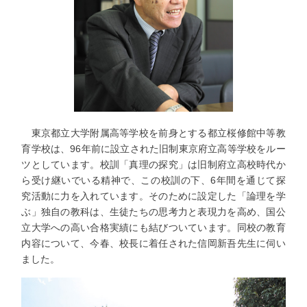
東京都立大学附属高等学校を前身とする都立桜修館中等教
育学校は、96年前に設立された旧制東京府立高等学校をルー
ツとしています。校訓「真理の探究」は旧制府立高校時代か
ら受け継いでいる精神で、この校訓の下、6年間を通じて探
究活動に力を入れています。そのために設定した「論理を学
ぶ」独自の教科は、生徒たちの思考力と表現力を高め、国公
立大学への高い合格実績にも結びついています。同校の教育
内容について、今春、校長に着任された信岡新吾先生に伺い
ました。