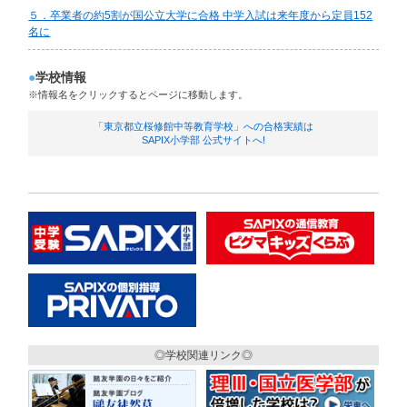
５．卒業者の約5割が国公立大学に合格 中学入試は来年度から定員152
名に
学校情報
●
※情報名をクリックするとページに移動します。
「東京都立桜修館中等教育学校」への合格実績は
SAPIX小学部 公式サイトへ!
◎学校関連リンク◎