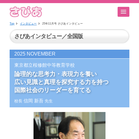
Top
インタビュー
25年11月号 さぴあインタビュー
さぴあインタビュー／全国版
2025 NOVEMBER
東京都立桜修館中等教育学校
論理的な思考力・表現力を養い
広い見識と真理を探究する力を持つ
国際社会のリーダーを育てる
信岡 新吾
校長
先生