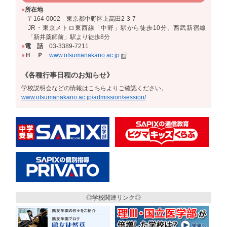
●
所在地
〒164-0002 東京都中野区上高田2-3-7
JR・東京メトロ東西線「中野」駅から徒歩10分、西武新宿線
「新井薬師前」駅より徒歩8分
●
電 話
03-3389-7211
●
Ｈ Ｐ
www.otsumanakano.ac.jp
《各種行事日程のお知らせ》
学校説明会などの情報はこちらよりご確認ください。
www.otsumanakano.ac.jp/admission/session/
◎学校関連リンク◎