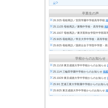
ジ
25.11/25 慶應義塾普通部（労作展）
掲載ペー
卒業生の声
25.11/25 桜蔭中学校高等学校（文化祭）
掲載
26.3/25 母校再訪／安田学園中学校高等学校
25.10/27 鷗友学園女子中学高等学校（かもめ
25.11/25 母校再訪／巣鴨中学校・高等学校
掲
25.10/27 開成中学校・高等学校（開成祭）
掲
25.10/27 母校再訪／東洋英和女学院中学部高
25.7/25 桐朋中学校・高等学校（桐朋祭）
掲載
25.9/25 母校再訪／帝京大学中学校・高等学
25.7/25 栄東中学・高等学校（栄東祭）
掲載ペ
25.8/25 母校再訪／国府台女子学院中学部・
25.7/25 灘中学校・灘高等学校（文化祭）
掲載
25.8/25 母校再訪／上野学園中学校・高等学
25.6/25 麻布中学校・高等学校（文化祭）
掲載
25.8/25 母校再訪／吉祥女子中学・高等学校
学校からのお知らせ
25.6/25 開成中学校・高等学校（開成大運動会
25.11/18 東京成徳大学中学校からのお知らせ
25.11/4 三輪田学園中学校からのお知らせ
掲
25.10/29 東京成徳大学中学校からのお知らせ
25.9/1 芝浦工業大学附属中学校からのお知ら
25.8/25 東京成徳大学中学校からのお知らせ
25.8/8 成城中学校からのお知らせ
掲載ページ