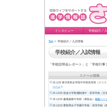
インタビュー
学校紹介／
Top
学校紹介／入試情報
学校紹介／入試情報
「学校説明会レポート」と「学校行事
スクール情報
26.1/26 東洋英和女学院中学部高等部（クリ
ページ
25.12/25 筑波大学附属駒場中・高等学校（文
25.12/25 慶應義塾中等部（展覧会）
掲載ペー
25.12/10 豊島岡女子学園中学校・高等学校