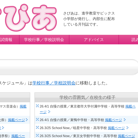
さぴあは、進学教室サピックス
小学部が発行し、内部生に配布
している月刊誌です。
入試情報
学校行事／学校説明会
アドバイス
読
スケジュール」は
学校行事／学校説明会
に移動しました。
学校の雰囲気／在校生の様子
スマス音楽会）
掲載
26.4/1 自慢の授業／東京都市大学付属中学校・高等学校
掲載ペ
ージ
化祭）
掲載ページ
26.4/1 自慢の授業／巣鴨中学校・高等学校
掲載ページ
ジ
26.3/25 School Now／暁星中学校・高等学校
掲載ページ
（桃李祭）
掲載ペー
26.3/25 School Now／東京女学館中学校・高等学校
掲載ページ