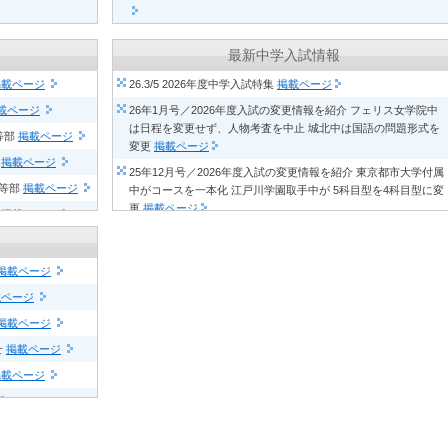
ジ
26.1/26 自慢の授業／本郷中学校・高等学校
掲載ページ
最新中学入試情報
ページ
25.12/25 Spotlight／光塩女子学院中等科・高等科
掲載ページ
掲載ページ
26.3/5 2026年度中学入試特集
掲載ページ
祭）
掲載ページ
25.12/25 School Now／松本秀峰中等教育学校
掲載ページ
載ページ
26年1月号／2026年度入試の変更情報を紹介 フェリス女学院中
載ページ
25.12/25 School Now／市川中学校・高等学校
掲載ページ
は日程を変更せず、人物考査を中止 城北中は国語の問題形式を
等部
掲載ページ
ページ
25.12/19 Spotlight／順天中学校・高等学校
掲載ページ
変更
掲載ページ
校
掲載ページ
ージ
25.11/25 Spotlight／東邦大学付属東邦中学校・高等学校
掲載ペー
25年12月号／2026年度入試の変更情報を紹介 東京都市大学付属
ジ
高等部
掲載ページ
中がコースを一本化 江戸川学園取手中が 5科目型を4科目型に変
ページ
更
掲載ページ
25.11/25 未来を期待される学校／盛岡中央高等学校附属中学校
校
掲載ページ
ページ
掲載ページ
25年11月号／開智中が第2回と特待Bの募集定員を変更 晃華学園
掲載ページ
）
掲載ページ
中が第3回を2月2日午前に変更
掲載ページ
25.11/5 School Now／大妻中野中学校・高等学校
掲載ページ
掲載ページ
25年10月号／栄東中が入試の名称を変更し
Ⅰ
入試の試験会場を4
25.11/5 SCHOOL LIVE!／巣鴨中学校・高等学校
掲載ページ
か所に 城北埼玉中が募集定員を160名から120名に減員
掲載ペー
載ページ
25.10/29 Spotlight／東京成徳大学中学・高等学校
掲載ページ
ジ
掲載ページ
25.10/27 自慢の授業／獨協中学校・高等学校
掲載ページ
25年9月号／桐朋中が1クラスの定員を減らし、募集定員を約170
せ
掲載ページ
名に変更 開智所沢中等教育学校が医進クラスの範囲を拡大
掲載
25.10/27 未来を期待される学校／順天堂大学系属理数インター
掲載ページ
ページ
中学校・高等学校
掲載ページ
25年8月号／フェリス女学院中は合格発表を当日23時に変更 桐蔭
25.10/27 School File／実践女子学園中学校高等学校
掲載ページ
学園中等教育学校は第1回午前・第2回の募集定員を増員
掲載ペ
ージ
25.10/27 School File／東京農業大学第一高等学校中等部
掲載ペ