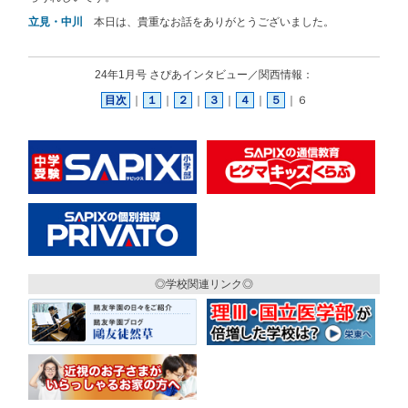
立見・中川
本日は、貴重なお話をありがとうございました。
24年1月号 さぴあインタビュー／関西情報：
目次
｜
１
｜
２
｜
３
｜
４
｜
５
｜６
◎学校関連リンク◎