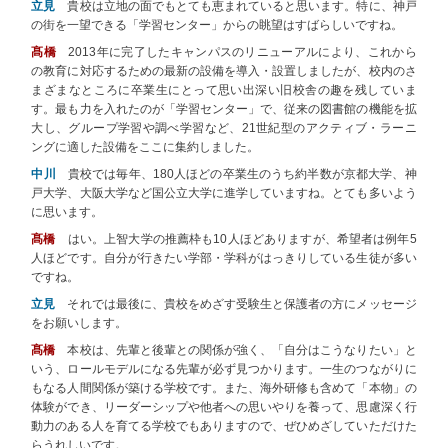
立見
貴校は立地の面でもとても恵まれていると思います。特に、神戸
の街を一望できる「学習センター」からの眺望はすばらしいですね。
髙橋
2013年に完了したキャンパスのリニューアルにより、これから
の教育に対応するための最新の設備を導入・設置しましたが、校内のさ
まざまなところに卒業生にとって思い出深い旧校舎の趣を残していま
す。最も力を入れたのが「学習センター」で、従来の図書館の機能を拡
大し、グループ学習や調べ学習など、21世紀型のアクティブ・ラーニ
ングに適した設備をここに集約しました。
中川
貴校では毎年、180人ほどの卒業生のうち約半数が京都大学、神
戸大学、大阪大学など国公立大学に進学していますね。とても多いよう
に思います。
髙橋
はい。上智大学の推薦枠も10人ほどありますが、希望者は例年5
人ほどです。自分が行きたい学部・学科がはっきりしている生徒が多い
ですね。
立見
それでは最後に、貴校をめざす受験生と保護者の方にメッセージ
をお願いします。
髙橋
本校は、先輩と後輩との関係が強く、「自分はこうなりたい」と
いう、ロールモデルになる先輩が必ず見つかります。一生のつながりに
もなる人間関係が築ける学校です。また、海外研修も含めて「本物」の
体験ができ、リーダーシップや他者への思いやりを養って、思慮深く行
動力のある人を育てる学校でもありますので、ぜひめざしていただけた
らうれしいです。