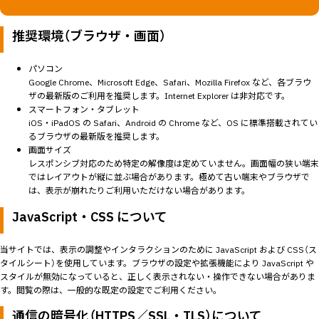
推奨環境（ブラウザ・画面）
パソコン
Google Chrome、Microsoft Edge、Safari、Mozilla Firefox など、各ブラウ
ザの
最新版
のご利用を推奨します。Internet Explorer は非対応です。
スマートフォン・タブレット
iOS・iPadOS の Safari、Android の Chrome など、OS に標準搭載されてい
るブラウザの
最新版
を推奨します。
画面サイズ
レスポンシブ対応のため特定の解像度は定めていません。画面幅の狭い端末
ではレイアウトが縦に並ぶ場合があります。極めて古い端末やブラウザで
は、表示が崩れたりご利用いただけない場合があります。
JavaScript・CSS について
当サイトでは、表示の調整やインタラクションのために JavaScript および CSS（ス
タイルシート）を使用しています。ブラウザの設定や拡張機能により JavaScript や
スタイルが無効になっていると、正しく表示されない・操作できない場合がありま
す。閲覧の際は、一般的な既定の設定でご利用ください。
通信の暗号化（HTTPS／SSL・TLS）について