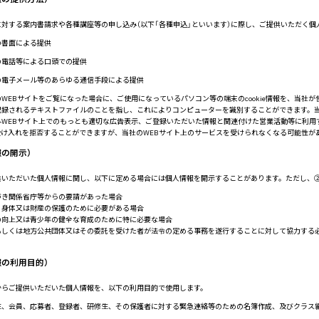
に対する案内書請求や各種講座等の申し込み（以下「各種申込」といいます）に際し、ご提供いただく
の書面による提供
の電話等による口頭での提供
の電子メール等のあらゆる通信手段による提供
WEBサイトをご覧になった場合に、ご使用になっているパソコン等の端末のcookie情報を、当社が
録されるテキストファイルのことを指し、これによりコンピューターを識別することができます。当社
WEBサイト上でのもっとも適切な広告表示、ご登録いただいた情報と関連付けた営業活動等に利用する
eの受け入れを拒否することができますが、当社のWEBサイト上のサービスを受けられなくなる可能性
報の開示）
供いただいた個人情報に関し、以下に定める場合には個人情報を開示することがあります。ただし、
づき関係省庁等からの要請があった場合
、身体又は財産の保護のために必要がある場合
の向上又は青少年の健全な育成のために特に必要な場合
もしくは地方公共団体又はその委託を受けた者が法令の定める事務を遂行することに対して協力する
報の利用目的）
からご提供いただいた個人情報を、以下の利用目的で使用します。
生、会員、応募者、登録者、研修生、その保護者に対する緊急連絡等のための名簿作成、及びクラス