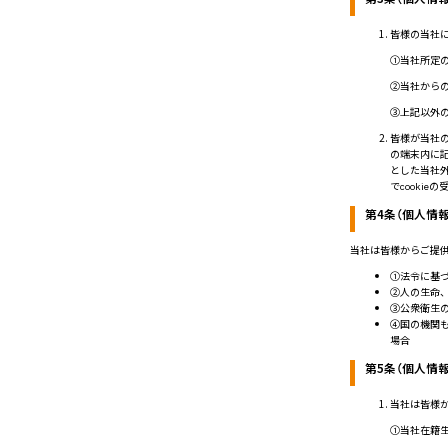
皆様の当社
①当社所定
②当社から
③上記以外
皆様が当社の
の端末内に記
とした当社外
でcooki
第4条（個人情
当社は皆様からご提
①法令に基
②人の生命
③公衆衛生
④国の機関
場合
第5条（個人情
当社は皆様
①当社在籍