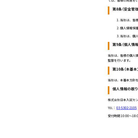
ては、皆様の同意を
第8条（安全管
当社は、皆
個人情報保
当社は、個
第9条（個人情
当社は、皆様の個人
監督を行います。
第10条（本基本
当社は、本基本方針
個人情報の取
株式会社日本入試セン
TEL：
03-5302-2105
受付時間 10:00～1