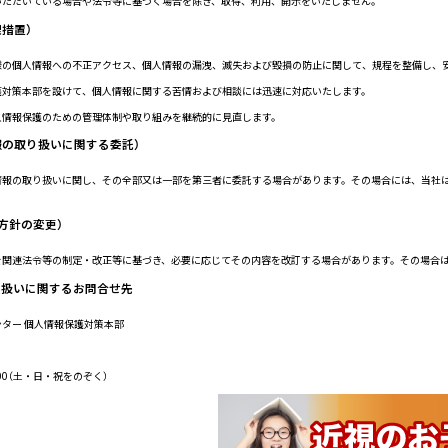
いただいている場合や法令等に基づく場合を除き、取得、利用、開示をいたしません。
理措置）
様の個人情報への不正アクセス、個人情報の漏洩、滅失および毀損の防止に関して、規程を整備し、
護対策本部を設けて、個人情報に関する苦情および相談には迅速に対応いたします。
人情報保護のための管理体制や取り組みを継続的に見直します。
報の取り扱いに関する委託）
情報の取り扱いに関し、その全部又は一部を第三者に委託する場合があります。その場合には、当社
方針の変更）
を関連法令等の制定・改正等に基づき、必要に応じてその内容を改訂する場合があります。その場合は
り扱いに関するお問合せ先
ター 個人情報保護対策本部
8:00（土・日・祝をのぞく）