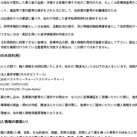
くは当社が委託した第三者が企画・主催する各種行事その他のご案内のため、もしくは各種調査等の
ネット、電話等で案内書等の請求をされた方に対して、当該案内書等の到着確認のため
くは出身校からの要望に基づき、当社が作成した進学指導用資料を提供するため
記、研修体験記の掲載もしくは合格校、活動状況の掲示、及び模擬試験成績優秀者として当該模試デ
定できない方法・表記を用いた進学情報資料作成のため
する利用目的に同意できない皆様は、各種申込の際、個人情報利用拒否届書を提出して下さい。提出
り作成を義務付けられている書面等を作成する場合は、この限りではありません。
報の共同利用）
法人との間で、個人情報を共同利用いたします。当社の「関連法人」とは以下の法人をいいます。括弧
校法人髙宮学園（代々木ゼミナール）
式会社ベストティーチャー（ベストティーチャー）
US,INC.（SAPIX USA）
PLE ALPHA,INC.（Triple Alpha）
応募の申し込み、各種案内書等のご請求やお問合せ、ならびに各種講座をご受講いただいた際に、皆
各種情報の調査・資料の作成、関連法人からのご案内等に、皆様からご提供いただいた個人情報を共
管理者は、当社個人情報保護管理者となります。
個人情報の取扱い）
慮個人情報（人種、信条、社会的身分、病歴、犯罪の経歴、犯罪により害を被った事実その他本人に対