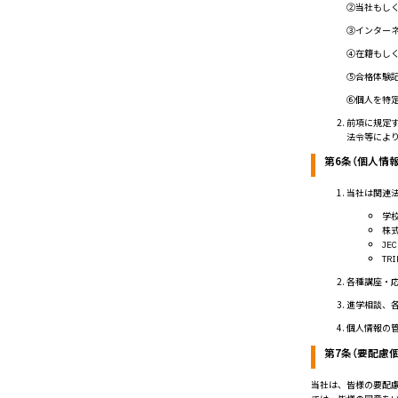
②当社もし
③インター
④在籍もし
⑤合格体験
⑥個人を特
前項に規定
法令等によ
第6条（個人情
当社は関連
学
株
JEC
TRI
各種講座・
進学相談、
個人情報の
第7条（要配慮
当社は、皆様の要配