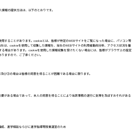
個人情報の提供方法は、以下のとおりです。
使用することがあります。cookieとは、皆様が特定のWEBサイトをご覧になった場合に、パソコン等
は、cookieを使用して収集した情報を、当社のWEBサイトの利用者動向分析、アクセス状況を基
場合があります。 cookieを使用した情報収集を受けたくない場合には、皆様がブラウザ上の設定
がありますので、ご了承ください。
②及び③の場合は皆様の同意を得ることが困難である場合に限ります。
必要がある場合であって、本人の同意を得ることにより当該事務の遂行に支障を及ぼすおそれがある
編成、進学相談ならびに進学指導等授業運営のため