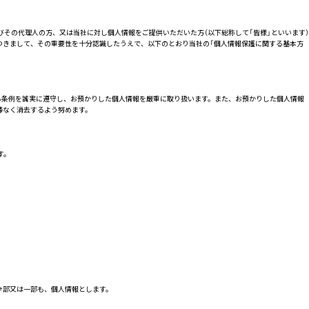
びその代理人の方、又は当社に対し個人情報をご提供いただいた方（以下総称して「皆様」といいます）
つきまして、その重要性を十分認識したうえで、以下のとおり当社の「個人情報保護に関する基本方
る条例を誠実に遵守し、お預かりした個人情報を厳重に取り扱います。また、お預かりした個人情報
滞なく消去するよう努めます。
す。
全部又は一部も、個人情報とします。