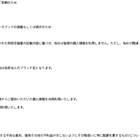
ご依頼のため
ータブックの掲載もしくは掲示のため
された同拒否届書の記載内容に基づき、当社は皆様の個人情報を利用しません。ただし、当社が関連
内は当該法人のブランド名となります。
様からご提供いただいた個人情報を共同利用いたします。
同利用いたします。
する不当な差別、偏見その他の不利益が生じないようにその取扱いに特に配慮を要するもの）につい