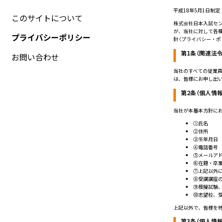
平成18年5月1日制定
このサイトについて
株式会社日本入試セン
が、当社に対して各
プライバシーポリシー
針〈プライバシー・ポ
第1条（関連法
お問い合わせ
当社のすべての従業
は、皆様にお申し出
第2条（個人情
当社が本基本方針にお
①氏名
②住所
③生年月日
④電話番号
⑤メールア
⑥在籍・卒
⑦上記以外
⑧受講講座
⑨模擬試験
⑩志望校、
上記以外で、皆様を
第3条（個人情