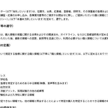
ター（以下「当社」といいます）は、在籍生、会員、応募者、登録者、研修生、その保護者の皆様およ
種講座・応募のお申し込み、各種案内書等のご請求やお問合せに際し、ご提供いただいた個人情報に
リシー〉」（以下「本基本方針」といいます）を定めて、遵守します。
令等の遵守）
員は、個人情報の保護に関する法律およびその関連法令、ガイドライン、ならびに各都道府県が定め
いただいた後、最新の情報への変更、削除等を迅速に行い、利用の必要がない個人情報については遅
報の定義）
いて規定する皆様に関する個人情報（以下単に「個人情報」といいます）とは、以下に定めるとおりで
ドレス
業学校名
に皆様を特定するためのあらゆる情報（映像、音声等を含みます）
の出欠状況
、添削プリント、採用試験その他の成績等
受験校および入学校に関する情報
特定できない情報でも、他の情報と照合することによって特定の個人を特定することのできる情報の
報の提供方法）