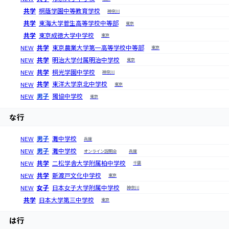
共学
桐蔭学園中等教育学校
神奈川
共学
東海大学菅生高等学校中等部
東京
共学
東京成徳大学中学校
東京
NEW
共学
東京農業大学第一高等学校中等部
東京
NEW
共学
明治大学付属明治中学校
東京
NEW
共学
桐光学園中学校
神奈川
NEW
共学
東洋大学京北中学校
東京
NEW
男子
獨協中学校
東京
な行
NEW
男子
灘中学校
兵庫
NEW
男子
灘中学校
オンライン説明会
兵庫
NEW
共学
二松学舎大学附属柏中学校
千葉
NEW
共学
新渡戸文化中学校
東京
NEW
女子
日本女子大学附属中学校
神奈川
共学
日本大学第三中学校
東京
は行