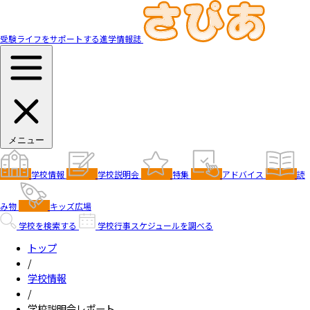
受験ライフをサポートする進学情報誌
メニュー
学校情報
学校説明会
特集
アドバイス
読
み物
キッズ広場
学校を検索する
学校行事スケジュールを調べる
トップ
/
学校情報
/
学校説明会レポート