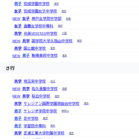
男子
佼成学園中学校
東京
女子
佼成学園女子中学校
東京
NEW
女子
神戸女学院中学部
兵庫
女子
香蘭女学校中等科
東京
共学
光英VERITAS中学校
千葉
NEW
共学
国学院大学久我山中学校
東京
共学
国士舘中学校
東京
NEW
男子
駒場東邦中学校
東京
さ行
共学
埼玉栄中学校
埼玉
NEW
共学
佐久長聖中学校
長野
NEW
共学
桜丘中学校
東京
共学
サレジアン国際学園世田谷中学校
東京
男子
サレジオ学院中学校
神奈川
男子
芝中学校
東京
男子
学習院中等科
東京
共学
芝浦工業大学附属中学校
東京