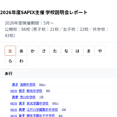
2026年度SAPIX主催 学校説明会レポート
2026年度開催期間：5月〜
公開校：86校 （男子校：21校／女子校：22校／共学校：
43校）
全
あ
か
さ
た
な
は
ま
や
ら
わ
あ行
男子
浅野中学校
神奈川
NEW
男子
麻布中学校
東京
共学
市川中学校
千葉
NEW
男子
栄光学園中学校
神奈川
NEW
共学
江戸川学園取手中学校
茨城
NEW
女子
鷗友学園女子中学校
東京