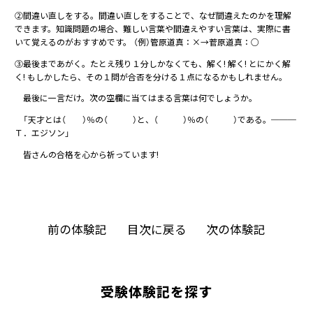
②間違い直しをする。間違い直しをすることで、なぜ間違えたのかを理解
できます。知識問題の場合、難しい言葉や間違えやすい言葉は、実際に書
いて覚えるのがおすすめです。 （例）管原道真：×→菅原道真：○
③最後まであがく。たとえ残り１分しかなくても、解く! 解く! とにかく解
く! もしかしたら、その１問が合否を分ける１点になるかもしれません。
最後に一言だけ。次の空欄に当てはまる言葉は何でしょうか。
「天才とは（ ）％の（ ）と、（ ）％の（ ）である。───
Ｔ．エジソン」
皆さんの合格を心から祈っています!
前の体験記
目次に戻る
次の体験記
受験体験記を探す