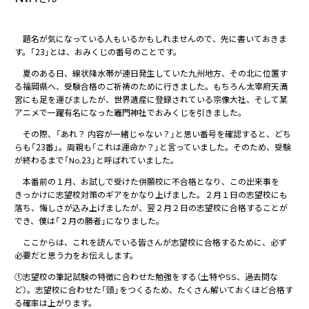
題名が気になっている人もいるかもしれませんので、先に書いておきま
す。「23」とは、おみくじの番号のことです。
夏のある日、線状降水帯が連日発生していた九州地方、その北に位置す
る福岡県へ、受験合格のご祈祷のために行きました。もちろん太宰府天満
宮にも足を運びましたが、世界遺産に登録されている宗像大社、そして某
アニメで一躍有名になった竈門神社でおみくじを引きました。
その際、「あれ？ 内容が一緒じゃない？」と思い番号を確認すると、どち
らも「23番」。両親も「これは運命か？」と言っていました。そのため、受験
が終わるまで「No.23」と呼ばれていました。
本番前の１月、お試しで受けた併願校に不合格となり、この出来事を
きっかけに志望校対策のギアをかなり上げました。２月１日の志望校にも
落ち、悔しさが込み上げましたが、翌２月２日の志望校に合格することが
でき、僕は「２月の勝者」になりました。
ここからは、これを読んでいる皆さんが志望校に合格するために、必ず
必要だと思う力をお伝えします。
①志望校の筆記試験の特徴に合わせた勉強をする（土特やSS、過去問な
ど）。志望校に合わせた「頭」をつくるため、たくさん解いておくほど合格す
る確率は上がります。