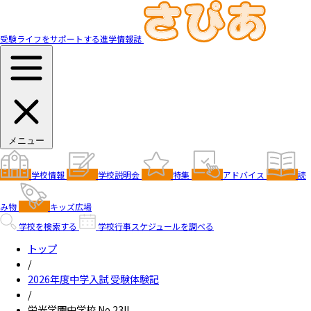
受験ライフをサポートする進学情報誌
メニュー
学校情報
学校説明会
特集
アドバイス
読
み物
キッズ広場
学校を検索する
学校行事スケジュールを調べる
トップ
/
2026年度中学入試 受験体験記
/
栄光学園中学校 No.23!!