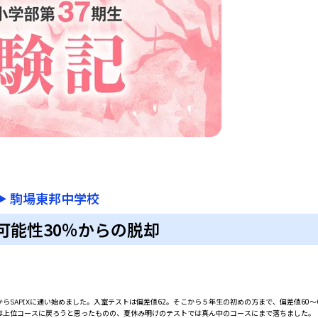
▶
駒場東邦中学校
可能性30％からの脱却
らSAPIXに通い始めました。入室テストは偏差値62。そこから５年生の初めの方まで、偏差値60
は上位コースに戻ろうと思ったものの、夏休み明けのテストでは真ん中のコースにまで落ちました。