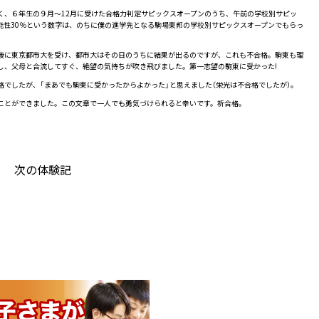
、６年生の９月～12月に受けた合格力判定サピックスオープンのうち、午前の学校別サピッ
能性30％という数字は、のちに僕の進学先となる駒場東邦の学校別サピックスオープンでもらっ
後に東京都市大を受け、都市大はその日のうちに結果が出るのですが、これも不合格。駒東も理
し、父母と合流してすぐ、絶望の気持ちが吹き飛びました。第一志望の駒東に受かった!
でしたが、「まあでも駒東に受かったからよかった」と思えました（栄光は不合格でしたが）。
ことができました。この文章で一人でも勇気づけられると幸いです。祈合格。
次の体験記