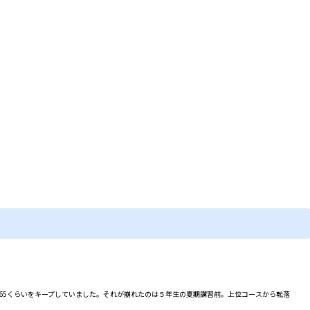
～65くらいをキープしていました。それが崩れたのは５年生の夏期講習前。上位コースから転落