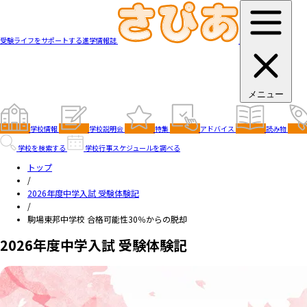
受験ライフをサポートする進学情報誌
メニュー
学校情報
学校説明会
特集
アドバイス
読み物
学校を検索する
学校行事スケジュールを調べる
トップ
/
2026年度中学入試 受験体験記
/
駒場東邦中学校 合格可能性30％からの脱却
2026年度中学入試 受験体験記