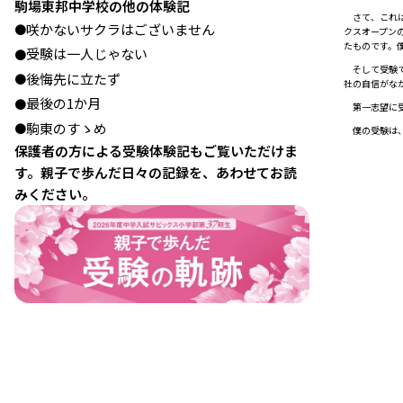
駒場東邦中学校の他の体験記
さて、これは
咲かないサクラはございません
●
クスオープン
たものです。
受験は一人じゃない
●
そして受験で
後悔先に立たず
●
社の自信がな
最後の1か月
●
第一志望に受
駒東のすゝめ
●
僕の受験は、
保護者の方による受験体験記もご覧いただけま
す。親子で歩んだ日々の記録を、あわせてお読
みください。