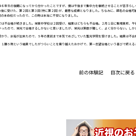
６年生の後期になってから分かったことですが、僕は午後まで集中力を継続させることが苦手らしく
の後に受けた、第２回と第３回（特に第２回）が、最悪な成績となりました。ちなみに、題名の合格可
僕の本命校だったので、この時は本当に不安になりました。
は不合格が続きました。栄東中学校は２回受け、結果はどちらも不合格。２月１日に駒場東邦、午
かったので、栄光で合格するしかないと思いましたが、栄光は算数が難しく、よく分からない。しか
かり、余裕が出来たので、５年の夏前まで本気でめざしていた聖光学院を受けました。結果は不合格
１勝５敗という結果でしたがつらいことを乗り越えたおかげで、第一志望合格という喜びで終える
前の体験記
目次に戻る