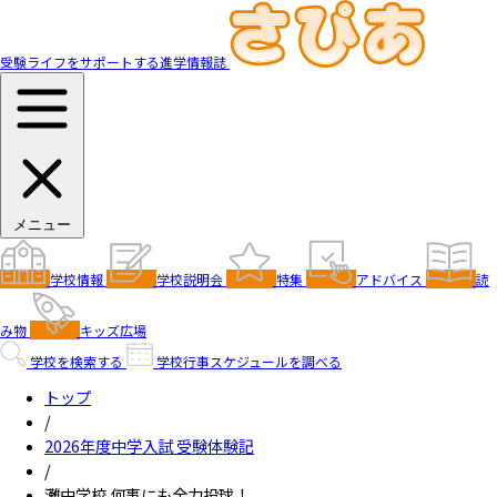
受験ライフをサポートする進学情報誌
メニュー
学校情報
学校説明会
特集
アドバイス
読
み物
キッズ広場
学校を検索する
学校行事スケジュールを調べる
トップ
/
2026年度中学入試 受験体験記
/
灘中学校 何事にも全力投球！