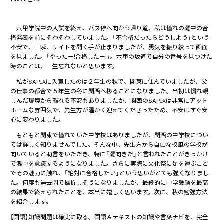
六甲学院中の入試を終え、バス停へ向かう帰り道、私は憧れの灘中の合
格発表を前にそわそわしていました。「不合格だったらどうしよう」という
不安で、一瞬、サイトを開く手が止まりましたが、勇気を振り絞って画面
を見ました。「やったー!合格したー!」。六甲の坂道で自分の番号を見つけた
時のことは、一生忘れないと思います。
私がSAPIXに入室したのは２年生の秋で、関東に住んでいましたが、父
の仕事の都合で５年生の冬に関西へ移ることになりました。当初は慣れ親
しんだ環境から離れる不安もありましたが、関西のSAPIXは非常にアット
ホームな雰囲気で、先生方が温かく迎えてくださったため、不安はすぐ安
心に変わりました。
もともと関東で憧れていた中学校はありましたが、関西の中学校につい
ては詳しく知りませんでした。そんな中、先生方から自由な校風の学校が
向いていると助言をいただき、特に「灘向きだ」と言われたことがきっかけ
で灘中を意識するようになりました。さらに実際に文化祭に足を運ぶこと
でその魅力に触れ、「絶対に合格したい」という思いがとても強くなりまし
た。何度も過去問で挫折しそうになりましたが、最終的に中学受験を最高
の結果で終えられたことを、本当に嬉しく思います。次に、私の勉強方法
を紹介します。
【国語】知識問題は確実に取る。国語Ａテキストの知識や言葉ナビを、完全