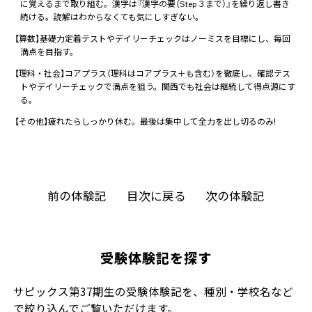
に覚えるまで取り組む。漢字は『漢字の要（Step３まで）』を繰り返し書き
続ける。読解はわからなくても気にしすぎない。
【算数】基礎力定着テストやデイリーチェックはノーミスを目標にし、毎回
満点を目指す。
【理科・社会】コアプラス（理科はコアプラス＋も含む）を徹底し、確認テス
トやデイリーチェックで満点を狙う。関西でも社会は継続して得点源にす
る。
【その他】疲れたらしっかり休む。最後は集中して全力を出し切るのみ!
前の体験記
目次に戻る
次の体験記
受験体験記を探す
サピックス第37期生の受験体験記を、種別・学校名など
で絞り込んでご覧いただけます。