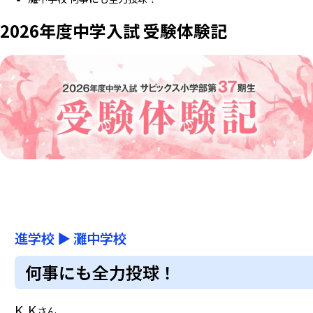
2026年度中学入試 受験体験記
進学校
▶
灘中学校
何事にも全力投球！
K.K
さん