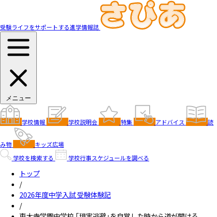
受験ライフをサポートする進学情報誌
メニュー
学校情報
学校説明会
特集
アドバイス
読
み物
キッズ広場
学校を検索する
学校行事スケジュールを調べる
トップ
/
2026年度中学入試 受験体験記
/
東大寺学園中学校 「現実逃避」を自覚した時から道が開ける