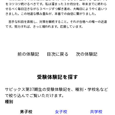
をコツコツ続けるべきです。私は溜まった３か月分を、年末までに終わら
せるべく毎日泣きながら３ページずつ解き進め、大晦日にようやく追いつ
きました。この地道な積み重ねが、本番での自信に繋がりました。
苦手な科目を直視し、対策を継続すること。それが合格への唯一の近道
です。努力すれば、きっと報われます。応援しています。
前の体験記
目次に戻る
次の体験記
受験体験記を探す
サピックス第37期生の受験体験記を、種別・学校名など
で絞り込んでご覧いただけます。
種別
男子校
女子校
共学校