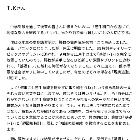
T.K
さん
中学受験を通して後輩の皆さんに伝えたいのは、「苦手科目から逃げず、
地道な努力を継続する」という、当たり前で最も難しいことの大切さです。
僕は６年生の夏期講習明け、算数の偏差値が40前半まで急落しました。
正直、パニックになりましたが、原因は明白でした。SS特訓やデイリーサ
ピックスのプリントに追われ、９月から11月半ばまで「基礎トレ」を完全に
放置していたのです。算数が苦手になるほど新しい課題やプリントに追わ
れて、「基礎トレ」に触れる時間がなくなりました。それに加えて、僕は得
意な社会ばかりに熱中していましたが、今思えばそれは単なる「現実逃避」
（笑）でした。
よく「何事にも苦手意識を持たずに取り組もうね」という慰め風味の一見
それっぽい言葉を耳にしますが、僕はそうは思いません。むしろ「自分はこ
れができない」と苦手意識を持つことこそが克服への第一歩だと思います。
算数が苦手なら算数をやりまくる。でも、それは決して得意になるためで
はなく、概ねみんなが解けるであろう問題を、自分も解ける水準までもっ
ていくことを意識することが大事だと思います。具体的には、算数は「基礎
トレ」と「超図形特訓」、理社は「知識の総完成」を徹底することをお勧めし
ます。
特に算数はすぐには結果が出ません。だからこそ、面倒でも「基礎トレ」