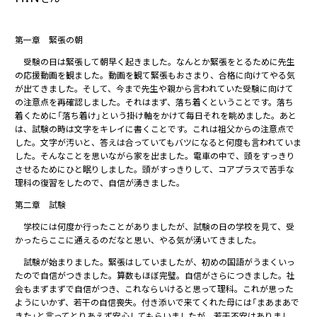
第一章 緊張の朝
受験の日は緊張して朝早く起きました。なんとか緊張をとるために先生
の応援動画を観ました。動画を観て緊張もおさまり、合格に向けてやる気
が出てきました。そして、今まで先生や親から言われていた受験に向けて
の注意点を再確認しました。それはまず、落ち着くということです。落ち
着くために「落ち着け」という掛け軸をかけて毎日それを眺めました。あと
は、試験の時は文字をキレイに書くことです。これは祖父からの注意点で
した。文字が汚いと、答えは合っていてもバツになると何度も言われていま
した。そんなことを思いながら家を出ました。電車の中で、頭をすっきり
させるためにひと眠りしました。頭がすっきりして、コアプラスで苦手な
理科の復習をしたので、自信が湧きました。
第二章 試験
学校には何度か行ったことがありましたが、試験の日の学校を見て、受
かったらここに通えるのだなと思い、やる気が湧いてきました。
試験が始まりました。緊張はしていましたが、初めの国語がうまくいっ
たので自信がつきました。算数もほぼ完璧。自信がさらにつきました。社
会もまずまずで自信がつき、これならいけると思って理科。これが思った
ようにいかず、若干の自信喪失。付き添いで来てくれた母には「まあまあで
きた」と言ってとりあえず安心してもらいましたが、若干不安はありまし