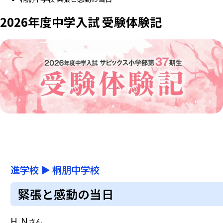
2026年度中学入試 受験体験記
進学校
▶
桐朋中学校
緊張と感動の当日
H.N
さん