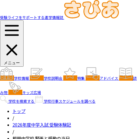
受験ライフをサポートする進学情報誌
メニュー
学校情報
学校説明会
特集
アドバイス
読
み物
キッズ広場
学校を検索する
学校行事スケジュールを調べる
トップ
/
2026年度中学入試 受験体験記
/
桐朋中学校 緊張と感動の当日