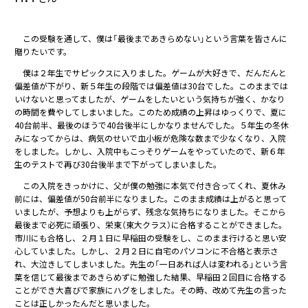
この受験を通して、僕は「最後まであきらめない」という言葉を皆さんに
贈りたいです。
僕は２年生でサピックスに入りました。ゲームが大好きで、だんだんと
偏差値が下がり、新５年生の段階では偏差値は30台でした。このままでは
いけないと思ってましたが、ゲームをしたいという気持ちが強く、かなり
の時間を費やしてしまいました。このため成績の上昇はゆっくりで、夏に
40台前半、最後のほうで40台後半にしかなりませんでした。５年生の冬休
みになってからは、病気のせいで血小板が危険な数まで少なくなり、入院
をしました。しかし、入院中もこっそりゲームをやっていたので、新６年
生のテストで再び30台後半まで下がってしまいました。
この入院をきっかけに、父が僕の勉強に本気で付き合ってくれ、夏休み
前には、偏差値が50台前半になりました。このまま成績は上がると思って
いましたが、予想よりも上がらず、残念な気持ちになりました。そこから
最後まで必死に頑張り、栄東（東大クラス）に合格することができました。
市川にも合格し、２月１日に早稲田の受験をし、このまま行けると思い安
心していました。しかし、２月２日に自宅のパソコンに不合格と表示さ
れ、大泣きしてしまいました。先生の「一日あれば人は変われる」という言
葉を信じて最後まであきらめずに勉強した結果、早稲田２回目に合格する
ことができ大喜びで家族にハグをしました。その時、改めて先生の言った
ことは正しかったんだと思いました。