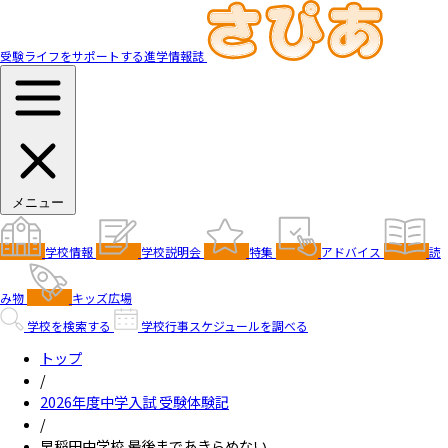
受験ライフをサポートする進学情報誌
メニュー
学校情報
学校説明会
特集
アドバイス
読
み物
キッズ広場
学校を検索する
学校行事スケジュールを調べる
トップ
/
2026年度中学入試 受験体験記
/
早稲田中学校 最後まであきらめない