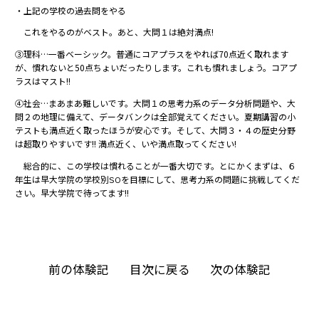
・上記の学校の過去問をやる
これをやるのがベスト。あと、大問１は絶対満点!
③理科…一番ベーシック。普通にコアプラスをやれば70点近く取れます
が、慣れないと50点ちょいだったりします。これも慣れましょう。コアプ
ラスはマスト!!
④社会…まあまあ難しいです。大問１の思考力系のデータ分析問題や、大
問２の地理に備えて、データバンクは全部覚えてください。夏期講習の小
テストも満点近く取ったほうが安心です。そして、大問３・４の歴史分野
は超取りやすいです!! 満点近く、いや満点取ってください!
総合的に、この学校は慣れることが一番大切です。とにかくまずは、６
年生は早大学院の学校別SOを目標にして、思考力系の問題に挑戦してくだ
さい。早大学院で待ってます!!
前の体験記
目次に戻る
次の体験記