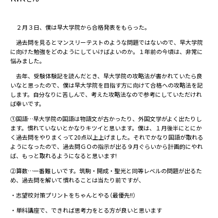
２月３日、僕は早大学院から合格発表をもらった。
過去問を見るとマンスリーテストのような問題ではないので、早大学院
に向けた勉強をどのようにしていけばよいのか。１年前の今頃は、非常に
悩みました。
去年、受験体験記を読んだとき、早大学院の攻略法が書かれていたら良
いなと思ったので、僕は早大学院を目指す方に向けて合格への攻略法を記
します。自分なりに苦しんで、考えた攻略法なので参考にしていただけれ
ば幸いです。
①国語…早大学院の国語は物語文が古かったり、外国文学がよく出たりし
ます。慣れていないとかなりキツイと思います。僕は、１月後半にとにか
く過去問をやりまくって20点以上上げました。それでかなり国語が取れる
ようになったので、過去問ＧＯの指示が出る９月ぐらいから計画的にやれ
ば、もっと取れるようになると思います!
②算数…一番難しいです。筑駒・開成・聖光と同等レベルの問題が出るた
め、過去問を解いて慣れることは当たり前ですが、
・志望校対策プリントをちゃんとやる（最優先!!）
・単科講座で、できれば思考力をとる方が良いと思います