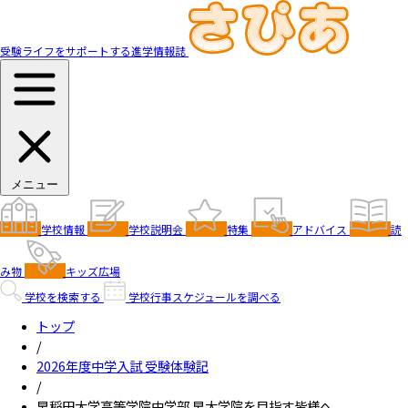
受験ライフをサポートする進学情報誌
メニュー
学校情報
学校説明会
特集
アドバイス
読
み物
キッズ広場
学校を検索する
学校行事スケジュールを調べる
トップ
/
2026年度中学入試 受験体験記
/
早稲田大学高等学院中学部 早大学院を目指す皆様へ