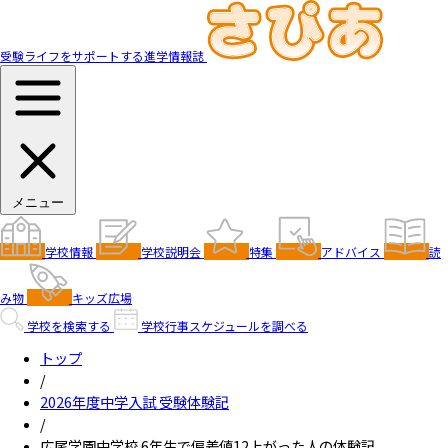
受験ライフをサポートする進学情報誌
メニュー
学校情報
学校説明会
特集
アドバイス
読
み物
キッズ広場
学校を検索する
学校行事スケジュールを調べる
トップ
/
2026年度中学入試 受験体験記
/
広尾学園中学校 6年生で偏差値12上がった人の体験記