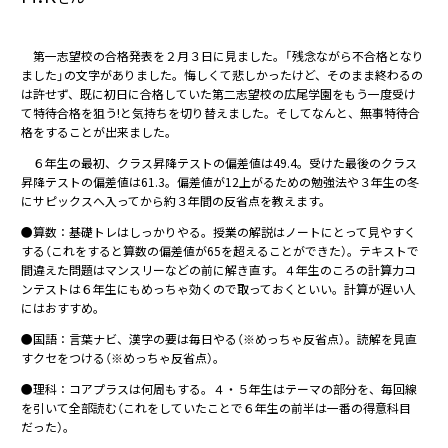
第一志望校の合格発表を２月３日に見ました。「残念ながら不合格となり
ました」の文字がありました。悔しくて悲しかったけど、そのまま終わるの
は許せず、既に初日に合格していた第二志望校の広尾学園をもう一度受け
て特待合格を狙う!と気持ちを切り替えました。そしてなんと、無事特待合
格をすることが出来ました。
６年生の最初、クラス昇降テストの偏差値は49.4。受けた最後のクラス
昇降テストの偏差値は61.3。偏差値が12上がるための勉強法や３年生の冬
にサピックスへ入ってから約３年間の反省点を教えます。
●算数：基礎トレはしっかりやる。授業の解説はノートにとって見やすく
する（これをすると算数の偏差値が65を超えることができた）。テキストで
間違えた問題はマンスリーなどの前に解き直す。４年生のころの計算力コ
ンテストは６年生にもめっちゃ効くので取っておくといい。計算が遅い人
にはおすすめ。
●国語：言葉ナビ、漢字の要は毎日やる（※めっちゃ反省点）。読解を見直
すクセをつける（※めっちゃ反省点）。
●理科：コアプラスは何周もする。４・５年生はテーマの部分を、毎回線
を引いて全部読む（これをしていたことで６年生の前半は一番の得意科目
だった）。