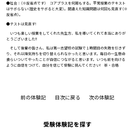
●社会：（※反省点です） コアプラスを何周もする。平常授業のテキスト
はサボらない（歴史をサボると大変）。間違えた知識問題は何回も見直す（※
反省点）。
●テストは見直す!
いつも楽しい授業をしてくれた先生方、私を導いてくれて本当にありが
とうございました!!
そして後輩の皆さん、私は第一志望校の試験で１時間目の失敗を引きず
り、それ以降気持ちを切り替えられなかったと思います。毎日の一生懸命
食らいついてやったことが自信につながると思います。いつも前を向ける
ように自信をつけて、自分を信じて受験に挑んでください! 祈・合格
前の体験記
目次に戻る
次の体験記
受験体験記を探す