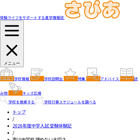
受験ライフをサポートする進学情報誌
メニュー
学校情報
学校説明会
特集
アドバイス
読
み物
キッズ広場
学校を検索する
学校行事スケジュールを調べる
トップ
/
2026年度中学入試 受験体験記
/
市川中学校 諦めない大切さ