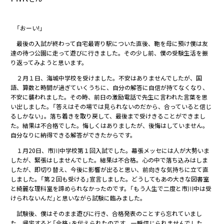
「おーい!」
最後の入試が終わって自宅最寄り駅についた直後、鞄を母に預け僕は友
達の待つ公園に走って遊びに行きました。その少し前、僕の受験生活を振
り返ってみようと思います。
２月１日、海城中学校を受けました。不安はありませんでしたが、国
語、算数と時間が過ぎていくうちに、自分の解答に自信が持てなくなり、
不安に襲われました。その時、前日の激励電話で先生に言われた言葉を思
い出しました。「答えはその場では見られないのだから、合っていると信じ
るしかない」。落ち着きを取り戻して、最後まで受けきることができまし
た。結果は不合格でした。悔しくはありましたが、後悔はしていません。
自分なりに納得できる解答ができたからです。
１月20日、市川中学校第１回入試でした。幕張メッセには人が大勢いま
したが、緊張はしませんでした。結果は不合格。心の中で落ち込みはしま
したが、即切り替え、今後に影響が出ると思い、前向きな気持ちに立て直
しました。「第２回も受ける」宣言しました。どうしてもあの大きな図書室
と綺麗な理科室を諦められなかったのです。「もう人生で二度と市川中は受
けられないんだ」と思いながら試験に臨みました。
試験後、僕はそのまま遊びに行き、合格発表のことすら忘れていまし
た。帰宅すると「合格」を伝えられたのです。一瞬信じられませんでした