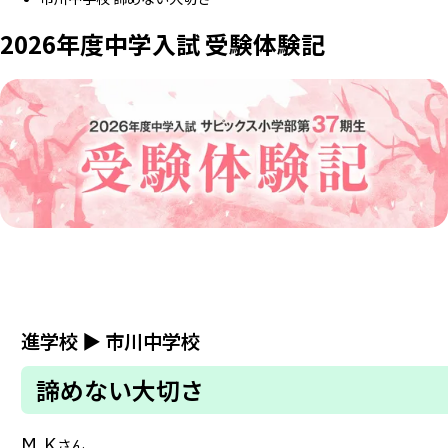
2026年度中学入試 受験体験記
進学校
▶
市川中学校
諦めない大切さ
M.K
さん