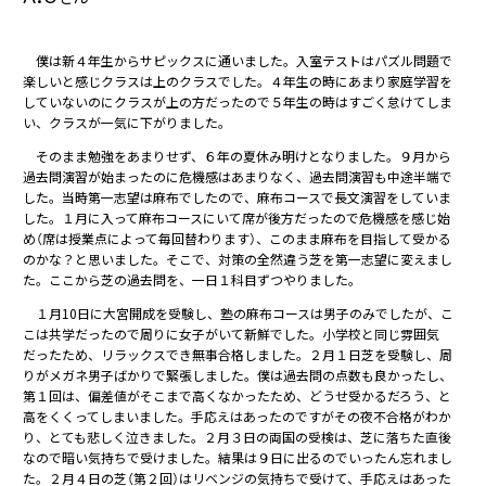
僕は新４年生からサピックスに通いました。入室テストはパズル問題で
楽しいと感じクラスは上のクラスでした。４年生の時にあまり家庭学習を
していないのにクラスが上の方だったので５年生の時はすごく怠けてしま
い、クラスが一気に下がりました。
そのまま勉強をあまりせず、６年の夏休み明けとなりました。９月から
過去問演習が始まったのに危機感はあまりなく、過去問演習も中途半端で
した。当時第一志望は麻布でしたので、麻布コースで長文演習をしていま
した。１月に入って麻布コースにいて席が後方だったので危機感を感じ始
め（席は授業点によって毎回替わります）、このまま麻布を目指して受かる
のかな？と思いました。そこで、対策の全然違う芝を第一志望に変えまし
た。ここから芝の過去問を、一日１科目ずつやりました。
１月10日に大宮開成を受験し、塾の麻布コースは男子のみでしたが、こ
こは共学だったので周りに女子がいて新鮮でした。小学校と同じ雰囲気
だったため、リラックスでき無事合格しました。２月１日芝を受験し、周
りがメガネ男子ばかりで緊張しました。僕は過去問の点数も良かったし、
第１回は、偏差値がそこまで高くなかったため、どうせ受かるだろう、と
高をくくってしまいました。手応えはあったのですがその夜不合格がわか
り、とても悲しく泣きました。２月３日の両国の受検は、芝に落ちた直後
なので暗い気持ちで受けました。結果は９日に出るのでいったん忘れまし
た。２月４日の芝（第２回）はリベンジの気持ちで受けて、手応えはあった