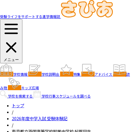
受験ライフをサポートする進学情報誌
メニュー
学校情報
学校説明会
特集
アドバイス
読
み物
キッズ広場
学校を検索する
学校行事スケジュールを調べる
トップ
/
2026年度中学入試 受験体験記
/
東京都立両国高等学校附属中学校 起死回生