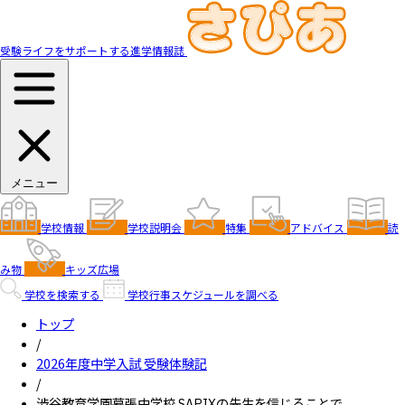
受験ライフをサポートする進学情報誌
メニュー
学校情報
学校説明会
特集
アドバイス
読
み物
キッズ広場
学校を検索する
学校行事スケジュールを調べる
トップ
/
2026年度中学入試 受験体験記
/
渋谷教育学園幕張中学校 SAPIXの先生を信じることで