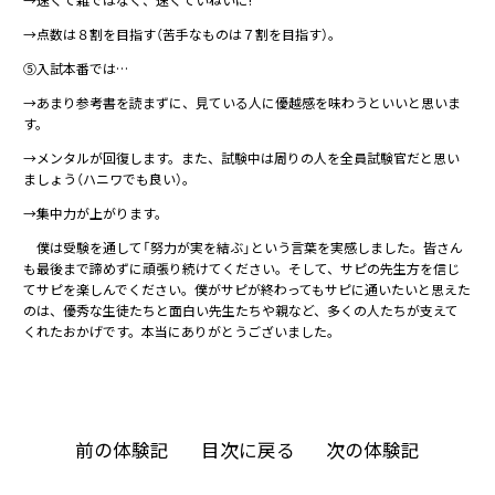
→点数は８割を目指す（苦手なものは７割を目指す）。
⑤入試本番では…
→あまり参考書を読まずに、見ている人に優越感を味わうといいと思いま
す。
→メンタルが回復します。また、試験中は周りの人を全員試験官だと思い
ましょう（ハニワでも良い）。
→集中力が上がります。
僕は受験を通して「努力が実を結ぶ」という言葉を実感しました。皆さん
も最後まで諦めずに頑張り続けてください。そして、サピの先生方を信じ
てサピを楽しんでください。僕がサピが終わってもサピに通いたいと思えた
のは、優秀な生徒たちと面白い先生たちや親など、多くの人たちが支えて
くれたおかげです。本当にありがとうございました。
前の体験記
目次に戻る
次の体験記