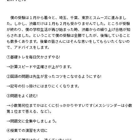
僕の受験は１月から着々と、埼玉、千葉、東京とスムーズに進みまし
た。しかし、渋幕だけは１月も２月も受かりませんでした。ところが受験
が終わり、僕の学校生活が再び始まった時、渋幕からの繰り上げ合格が知
らされました。ということで僕の受験は全勝でしたが、後悔していること
も数多くあります。後輩の皆さんにはそんな思いをしてもらいたくないの
で、アドバイスをします。
①基礎トレを毎日欠かさずやる!
→計算スピードや正確さが上がります。
②国語の問題は先生が言ったコツをこなせるようにする!
→記号の引っ掛けにはまりにくくなります。
③問題をよく読む!
→小数第何位までかはとくに引っかかりやすいです（メスシリンダーは小数
第１位まで答える、など）。
→問題文に全集中しましょう。
④授業での演習を大切に
→速くて雑ではなく、速くていねいに!