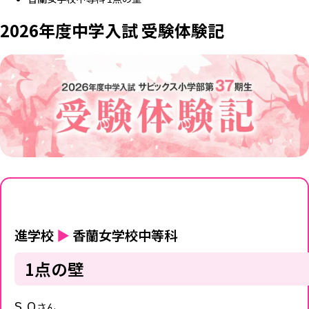
2026年度中学入試 受験体験記
進学校
▶
香蘭女学校中等科
1点の壁
S.O
さん