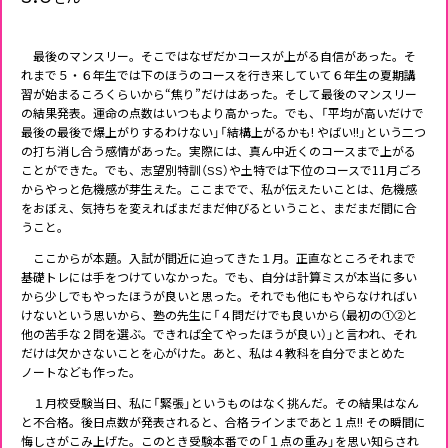
最後のマンスリー。そこではなぜだかコースが上がる自信があった。そ
れまで５・６年生では下のほうのコースを行き来していて６年生の夏期講
習が始まるころくらいから“焦り”だけはあった。そして最後のマンスリー
の結果発表。運命の点数はいつもより高かった。でも、「平均が高いだけで
最後の最後で爆上がりするわけない」「結構上がるかも! やばい!!」という二つ
の打ち消し合う感情があった。実際には、真ん中近くのコースまで上がる
ことができた。でも、志望別特訓（SS）や土特では下位のコースで11月ごろ
からやっと危機感が芽生えた。ここまでで、私が伝えたいことは、危機感
をおぼえ、気持ちを変えればまだまだ伸びるということ、まだまだ間に合
うこと。
ここからが本題。入試が間近に迫ってきた１月。正直なところそれまで
基礎トレには手をつけていなかった。でも、自分は計算ミスが本当に多い
から少しでもやったほうが良いと思った。それでも他にもやらなければい
けないという思いから、塾の先生に「４問だけでも良いから（最初の①②と
他の苦手な２問を選ぶ。できれば全てやったほうが良い）」と言われ、それ
だけは欠かさないことを心がけた。あと、私は４教科を自分でまとめた
ノートなども作った。
１月校受験当日、私に「緊張」というものはなく挑んだ。その結果はなん
と不合格。後日点数が発表されると、合格ラインまであと１点!! その瞬間に
悔しさがこみ上げた。このとき受験本番での「１点の重み」を思い知らされ