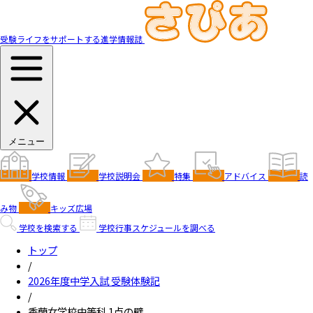
受験ライフをサポートする進学情報誌
メニュー
学校情報
学校説明会
特集
アドバイス
読
み物
キッズ広場
学校を検索する
学校行事スケジュールを調べる
トップ
/
2026年度中学入試 受験体験記
/
香蘭女学校中等科 1点の壁