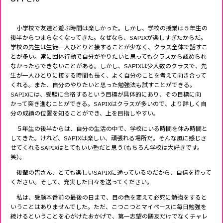
小学校で友達と遊ぶ時間は楽しかった。しかし、学校の授業は５年生の
後半からつまらなくなってきた。なぜなら、SAPIXが楽しすぎたからだ。
学校の先生は生徒一人ひとりと接することが少なく、クラス全体で話すこ
とが多い。常に団体行動で自分がやりたいと思ってもクラスから認められ
なかったらできないことがある。しかし、SAPIXは少人数のクラスで、先
生が一人ひとりに接する時間も長く、よく自分のことを考えて向き合って
くれる。また、自分のやりたいと思った勉強法も試すことができる。
SAPIXには、受験に合格するという目標が具体的にあり、その目標に向
かって突き進むことができる。SAPIXはクラスが多いので、より詳しく自
分の成績の位置を知ることができ、上を目指しやすい。
５年生の後半からは、自分の生活の中で、学校にいる時間を休み時間と
してきた。けれど、SAPIXは楽しい、頑張れる場所だ。そんな風に感じさ
せてくれるSAPIXはとてもいい塾だと思う（もちろん学校は大好きです。
笑）。
後輩の皆さん、とても楽しいSAPIXに通っているのだから、自信を持って
ください。そして、充実した日々を送ってください。
私は、受験本番前の最後の日まで、目の色を変えて必死に勉強をすると
いうことはありませんでした。ただ、こつこつとマイペースに毎日勉強を
続けるということを心がけたおかげで、第一志望の鷗友だけでなくチャレ