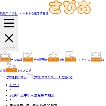
受験ライフをサポートする進学情報誌
メニュー
学校情報
学校説明会
特集
アドバイス
読
み物
キッズ広場
学校を検索する
学校行事スケジュールを調べる
トップ
/
2026年度中学入試 受験体験記
/
鷗友学園女子中学校 SAPIX 最高！