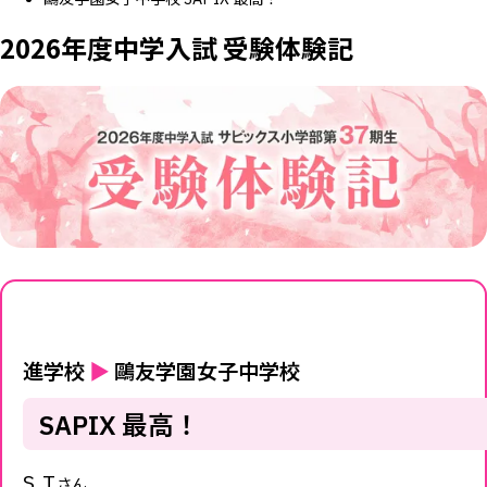
2026年度中学入試 受験体験記
進学校
▶
鷗友学園女子中学校
SAPIX 最高！
S.T
さん