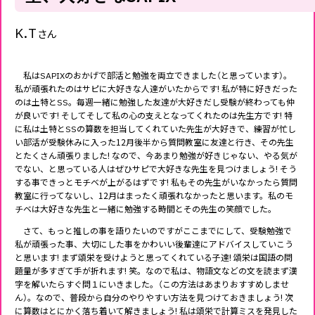
K.T
さん
私はSAPIXのおかげで部活と勉強を両立できました（と思っています）。
私が頑張れたのはサピに大好きな人達がいたからです! 私が特に好きだった
のは土特とSS。毎週一緒に勉強した友達が大好きだし受験が終わっても仲
が良いです! そしてそして私の心の支えとなってくれたのは先生方です! 特
に私は土特とSSの算数を担当してくれていた先生が大好きで、練習が忙し
い部活が受験休みに入った12月後半から質問教室に友達と行き、その先生
とたくさん頑張りました! なので、今あまり勉強が好きじゃない、やる気が
でない、と思っている人はぜひサピで大好きな先生を見つけましょう! そう
する事できっとモチベが上がるはずです! 私もその先生がいなかったら質問
教室に行ってないし、12月はまったく頑張れなかったと思います。私のモ
チベは大好きな先生と一緒に勉強する時間とその先生の笑顔でした。
さて、もっと推しの事を語りたいのですがここまでにして、受験勉強で
私が頑張った事、大切にした事をかわいい後輩達にアドバイスしていこう
と思います! まず頌栄を受けようと思ってくれている子達! 頌栄は国語の問
題量が多すぎて手が折れます! 笑。なので私は、物語文などの文を読まず漢
字を解いたらすぐ問１にいきました。（この方法はあまりおすすめしませ
ん）。なので、普段から自分のやりやすい方法を見つけておきましょう! 次
に算数はとにかく落ち着いて解きましょう! 私は頌栄で計算ミスを発見した