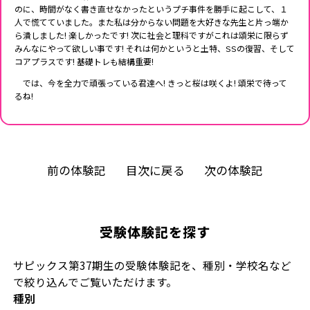
のに、時間がなく書き直せなかったというプチ事件を勝手に起こして、１
人で慌てていました。また私は分からない問題を大好きな先生と片っ端か
ら潰しました! 楽しかったです! 次に社会と理科ですがこれは頌栄に限らず
みんなにやって欲しい事です! それは何かというと土特、SSの復習、そして
コアプラスです! 基礎トレも結構重要!
では、今を全力で頑張っている君達へ! きっと桜は咲くよ! 頌栄で待って
るね!
前の体験記
目次に戻る
次の体験記
受験体験記を探す
サピックス第37期生の受験体験記を、種別・学校名など
で絞り込んでご覧いただけます。
種別