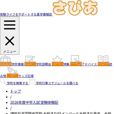
受験ライフをサポートする進学情報誌
メニュー
学校情報
学校説明会
特集
アドバイス
読
み物
キッズ広場
学校を検索する
学校行事スケジュールを調べる
トップ
/
2026年度中学入試 受験体験記
/
頌栄女子学院中学校 大好きなSSメンバーと大好きな先生、大好