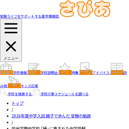
受験ライフをサポートする進学情報誌
メニュー
学校情報
学校説明会
特集
アドバイス
読
み物
キッズ広場
学校を検索する
学校行事スケジュールを調べる
トップ
/
2026年度中学入試 親子で歩んだ 受験の軌跡
/
栄光学園中学校 「縁」に恵まれた中学受験