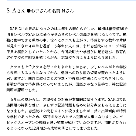
S.A
さん
●
お子さんの名前
Nさん
SAPIXにお世話になったのは４年生の春からでした。最初は偏差値50を
切るレベルでSAPIXに通う子供たちのレベルの高さを感じたようです。勉
強に集中できる環境の中、徐々にクラスも上がり、得意とする教科の片鱗
が見えてきた４年生を過ぎ、５年生に入る頃、まだ志望校のイメージが親
子共々漠然としていたことから、合同説明会や学園祭に足を運び、教育内
容や学校の雰囲気を感じながら、志望校を考えるようになりました。
クラスも上位クラスを行ったり来たりしはじめ、少しレベルが上の学校
も視野に入るようになってから、勉強への取り組み姿勢が変わったように
思いますが、同時に教科ごとの得意・不得意が顕著になってもきました。
算数は得意で得点源になっていましたが、国語がかなり苦手で、特に記述
問題が課題でした。
６年生の夏からは、志望校別の対策が本格的に始まります。SAPIXで記
述問題の特訓を受け、少しずつ記述問題も高めの部分点をもらえるように
なりました。志望校は２校をメインに絞りましたが、共に出題傾向が特殊
な学校であったため、SS特訓などのクラス選択が大事になりました。サ
ピックスオープンの成績も良い結果が続いていたのですが、油断が見られ
るようになった12月頃から成績を落としてしまいました。