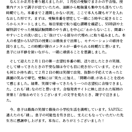
なんとか正月を乗り越えましたが、１月校の受験でまさかの不合格。授
業内テストで調子が出ていたため、油断から勉強量も集中力も落ちていた
時期でした。本番まで２週間しかない状況、ここで本人も親もギアを入れ
なおした形です。まずは、受験本番を想定して一緒に５時半に起きるとこ
ろからスタートしました。毎日家庭で取り組む課題を確認し、SS特訓や土
曜特訓でやった模擬試験問題のやり直しを中心に「わからないこと、間違い
やすいことの洗い出し」と「抜けている部分の穴埋め」に取り組みました。本
人の希望からSAPIXの授業には最後まで出席し、モチベーションの維持を
図りました。この時期が親のメンタルが一番やられる時期だと思います。
息子には平静を装いながら、一緒に頑張ることを意識しました。
そして迎えた２月１日の第一志望校本番の朝、送り出したときの笑顔、
そして帰ってきたときの不安な顔は今でも目に焼き付いています。それで
も何とか持ち直して２月２日の朝は笑顔で出発、抜群の手応えであったと
満面の笑みで帰宅。受験には「実力」に加え、「問題の縁」があることを改め
て感じました。結果、笑顔で帰ってきたもう一つの志望校に合格できまし
た。これも「縁」なのだと思います。合格発表サイトに映し出された桜柄の
背景と「合格おめでとうございます」の文字を見たとき、親子で泣きまし
た。
今、息子は最高の笑顔で最後の小学校生活を満喫しています。SAPIXに
通えたのも「縁」。息子の可能性を引き出し、支えにもなっていただいた先
生方に感謝申し上げます。本当に、ありがとうございました！