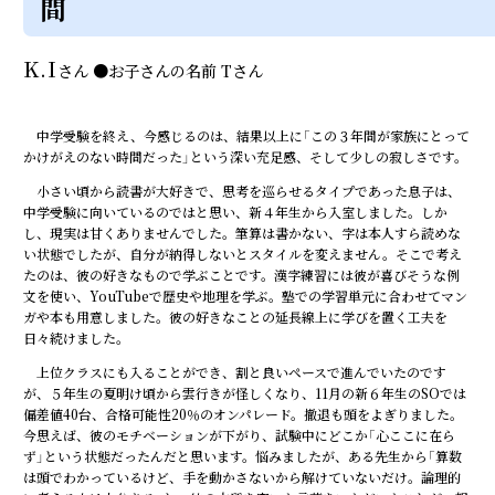
間
K.I
さん
●
お子さんの名前
Tさん
中学受験を終え、今感じるのは、結果以上に「この３年間が家族にとって
かけがえのない時間だった」という深い充足感、そして少しの寂しさです。
小さい頃から読書が大好きで、思考を巡らせるタイプであった息子は、
中学受験に向いているのではと思い、新４年生から入室しました。しか
し、現実は甘くありませんでした。筆算は書かない、字は本人すら読めな
い状態でしたが、自分が納得しないとスタイルを変えません。そこで考え
たのは、彼の好きなもので学ぶことです。漢字練習には彼が喜びそうな例
文を使い、YouTubeで歴史や地理を学ぶ。塾での学習単元に合わせてマン
ガや本も用意しました。彼の好きなことの延長線上に学びを置く工夫を
日々続けました。
上位クラスにも入ることができ、割と良いペースで進んでいたのです
が、５年生の夏明け頃から雲行きが怪しくなり、11月の新６年生のSOでは
偏差値40台、合格可能性20％のオンパレード。撤退も頭をよぎりました。
今思えば、彼のモチベーションが下がり、試験中にどこか「心ここに在ら
ず」という状態だったんだと思います。悩みましたが、ある先生から「算数
は頭でわかっているけど、手を動かさないから解けていないだけ。論理的