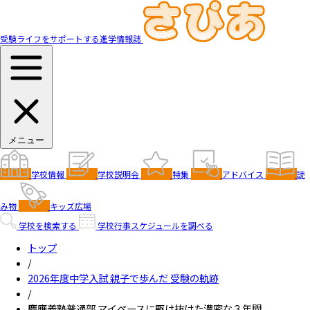
受験ライフをサポートする進学情報誌
メニュー
学校情報
学校説明会
特集
アドバイス
読
み物
キッズ広場
学校を検索する
学校行事スケジュールを調べる
トップ
/
2026年度中学入試 親子で歩んだ 受験の軌跡
/
慶應義塾普通部 マイペースに駆け抜けた濃密な３年間