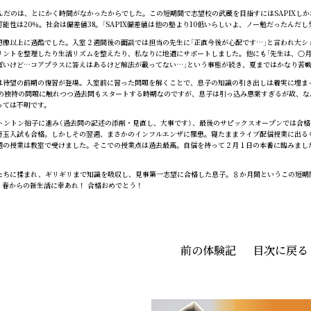
選んだのは、とにかく時間がなかったからでした。この短期間で志望校の武蔵を目指すにはSAPIXし
能性は20％。社会は偏差値38。「SAPIX偏差値は他の塾より10低いらしいよ、ノー勉だったん
像以上に過酷でした。入室２週間後の面談では担当の先生に「正直今後が心配です…」と言われ大シ
リントを整理したり生活リズムを整えたり、私なりに地道にサポートしました。他にも「先生は、○
ぽいけど…コアプラスに答えはあるけど解法が載ってない…」という事態が続き、夏まではかなり苦
待望の前期の復習が登場。入室前に習った問題を解くことで、息子の知識の引き出しは着実に埋まっ
蔵の独特の問題に触れつつ過去問もスタートする時期なのですが、息子は引っ込み思案すぎるが故、な
っては不明です。
トントン拍子に進み（過去問の記述の添削・見直し、大事です）、最後のサピックスオープンでは合格
埼玉入試も合格。しかしその翌週、まさかのインフルエンザに罹患。寝たままライブ配信授業に出る
週の授業は教室で受けました。そこでの授業点は過去最高。自信を持って２月１日の本番に臨みまし
ちに揉まれ、ギリギリまで知識を吸収し、見事第一志望に合格した息子。８か月間というこの短期
。春からの新生活に幸あれ！ 合格おめでとう！
前の体験記
目次に戻る