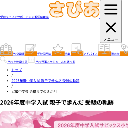
受験ライフをサポートする進学情報誌
メニュー
学校情報
学校説明会
特集
アドバイス
読み物
学校を検索する
学校行事スケジュールを調べる
トップ
/
2026年度中学入試 親子で歩んだ 受験の軌跡
/
武蔵中学校 合格までの８か月
2026年度中学入試 親子で歩んだ 受験の軌跡