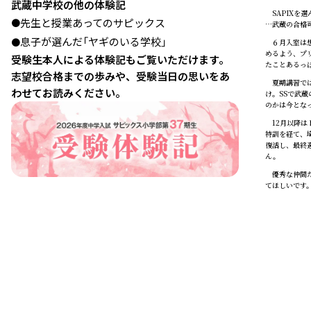
武蔵中学校の他の体験記
SAPIXを
先生と授業あってのサピックス
●
…武蔵の合格可
息子が選んだ「ヤギのいる学校」
●
６月入室は想
めるよう、プ
受験生本人による体験記もご覧いただけます。
たことあるっ
志望校合格までの歩みや、受験当日の思いをあ
夏期講習では
わせてお読みください。
け。SSで武
のかは今とな
12月以降は
特訓を経て、
復活し、最終
ん。
優秀な仲間た
てほしいです