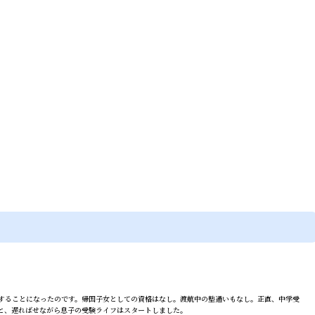
国することになったのです。帰国子女としての資格はなし。渡航中の塾通いもなし。正直、中学受
と、遅ればせながら息子の受験ライフはスタートしました。