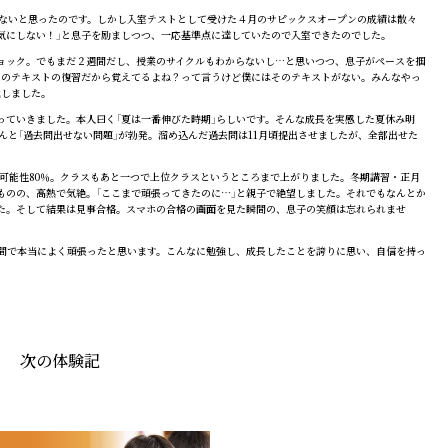
かないと思ったのです。しかし入室テストとして受けた４月のサピックスオープンの成績は散々
だし気にしない！」と息子を励ましつつ、一応基準点に達していたので入室できたのでした。
ョック。でもまだ２週間だし、授業のサイクルもわからないし…と思いつつ、息子がペースを掴
月のテキストの復習だから覚えてるよね？って言うけど僕にはそのテキストがない。みんなやっ
戦しました。
ていきました。本人曰く「夏は一番伸びた時期」らしいです。そんな成長を実感した夏休み明
んと「過去問出せない問題」が勃発。溜め込んだ過去問は11月頃提出させましたが、全部出せた
可能性80％。クラスもあと一つで上位クラスというところまで上がりました。冬期講習・正月
ものの、高熱で気絶。「ここまで頑張ってきたのに…」と親子で絶望しました。それでもなんとか
た。そして結果は見事合格。スマホの合格の画面を見た瞬間の、息子の笑顔は忘れられませ
間で本当によく頑張ったと思います。こんなに勉強し、成長したことを誇りに思い、自信を持っ
次の体験記