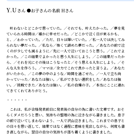
Y.U
さん
●
お子さんの名前
Hさん
叶わないとどこかで思っていた。／それでも、叶えたかった。／夢を見
ていられる時間は／確かに幸せだった。／どこかで泣く日が来るかも、
と、／わかっていた。／ただ、日々は輝いていた。／私一人では決してみ
られない夢だった。／私なら／怖くて諦めた夢だった。／あなたの前で泣
くのが少しでも減るように／先に一人で泣いておこうと思う。／これでよ
かった。／この結果でよかったと思う人生にしよう。／この結果だったか
ら、／それを元にその後はこうなったと／そう思える人生にしよう。／そ
んな人生を作ろう。／ママは／全力でこれで良かったと言うよ。／あなた
がいたから、／この夢の中のような／時間を過ごせた。／一人で立ち向
かっていった／あなたは強い。／私ができない選択をした／あなたは強
い。／挑戦できた／あなたは強い。／私の自慢の子。／本当にここに連れ
てきてくれてありがとう。
・・・・・・
これは、私が合格発表前日に発表後の自分の為に書いた文章です。おそ
らくダメだろうと思い、気持ちの整理の為に泣きながら書きました。息子
の前で泣いてしまわないよう、一人で沢山泣きました。これまでの息子と
の日々を思い返して、結果ではなく過程に意味を見出しながら、何度も書
き直しながら。翌日の自分の気持ちが落ち着くように書きました。