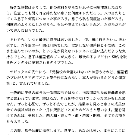
好きな算数ばかりして、他の教科をやらない息子に何度注意しただろ
う。注意しても聞く耳を持たない息子に何度キレただろう。八つ当たりし
てくる息子と何度ぶつかった事だろう。息子も私も何度泣いた事だろう。
何度諦めようと話しただろう。もはや覚えていないけれど、ただただもが
いて進んだ日々でした。
それでも、いつも最後に息子は言いました。「僕、灘に行きたい」。思い
返すと、六年生の一年間は壮絶でした。安定しない偏差値と不安感。この
まま進んでいいのか、という先が見えないトンネルに迷い込んだような気
持ちでした。息子は偏差値のブレが大きく、最後の冬まで20台～80台を取
る程メンタルに左右されるタイプでした。
サピックスの先生にも、「受験校の全落ちはないとは思うけれど、偏差値
のブレが大きすぎてどこも安全校にならない。本人が乗れるかどうか運次
第」と、言われていました。
一般的に子供の成長は一次関数的ではなく、指数関数的な成長曲線を示
すと言われています。親はただ、それを待つだけでよかったのかもしれま
せん。ずっと心配で、ずっと不安でしたが、結果から見ると息子の成長は
全ての模試が終わった一月に突然どっと来たのだろうと思います。蓋を開
けてみれば、受験した、西大和・東大寺・灘・渋幕・開成、全てで合格を
もらえました。
この春、息子は灘に進学します。息子よ、あなたは強い。本当にここに