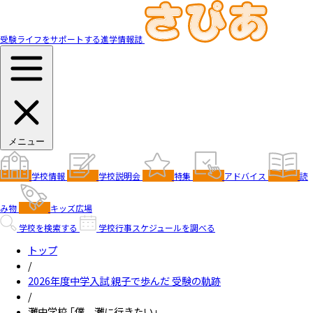
受験ライフをサポートする進学情報誌
メニュー
学校情報
学校説明会
特集
アドバイス
読
み物
キッズ広場
学校を検索する
学校行事スケジュールを調べる
トップ
/
2026年度中学入試 親子で歩んだ 受験の軌跡
/
灘中学校 「僕、灘に行きたい」