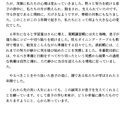
たが、次第に私たちの心境は変わっていきました。黙々と努力を続ける息
子の背中に、私たちの方が教えられ、励まされ、支えられていたのです。
守る存在であると同時に、大げさなようですが、尊敬の対象にもなりまし
た。このことがこの３年間で起きた、私たちにとって何より大きな心の変
化でした。
６年生になると学習量はさらに増え、夏期講習期には夫と毎晩、息子が
寝た後にコピーや切り貼りを続けました。机もダイニング・テーブルも教
材で埋まり、眠気をこらえながら準備をする日々でした。直前期には、こ
れまでの努力が静かに実を結び始めたことを実感しました。本番数日前に
は、やるべき準備と行動をすべてやり切ったという実感から結果への過度
な執着は自然と薄れ、ただ静かに当日を迎えられる境地に至っていまし
た。
やるべきことをやり抜いた息子の姿に、親である私たちが学ばされた３
年間でした。
これから先の長い人生においても、この誠実さが息子を支えてくれるこ
とを願っています。そして息子の歩む未来が、どうか幸福に満ちたもので
ありますようにと、心から祈っています。