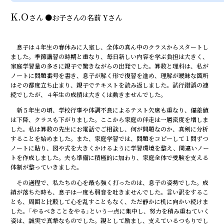
K.O
さん
●
お子さんの名前
Yさん
息子は４年生の春休みに入室し、全体の真ん中のクラスからスタートし
ました。季節講習の時期と重なり、毎日新しい内容を学ぶ負担は大きく、
家庭学習量の多さに親子で驚きながらの出発でした。算数と理科は、私が
ノートに問題番号を書き、息子が解く形で復習を進め、理解が曖昧な箇所
はその都度立ち止まり、親子でテキストを読み返しました。試行錯誤の連
続でしたが、４年生の成績は大きくは動きませんでした。
新５年生の頃、学校行事や体調不良によるテスト欠席も重なり、偏差値
は下降、クラスも下がりました。ここから家庭の伴走は一層密度を増しま
した。私は算数の先生にお電話でご相談し、何が問題なのか、真剣に分析
することを始めました。また、家庭学習では、問題をコピーして１問ずつ
ノートに貼り、図や式を大きくかけるように学習環境を整え、間違いノー
トを作成しました。夫も準備に積極的に加わり、家庭全体で受験を支える
体制が整っていきました。
その過程で、私たちの心を最も強く打ったのは、息子の姿勢でした。成
績が落ちた時も、息子は一度も弱音を吐きませんでした。言い訳をするこ
とも、周囲と比較して心を乱すこともなく、ただ静かに机に向かい続けま
した。「やるべきことをやる」という一点に集中し、努力を積み重ねていく
姿は、誠実で真摯なものでした。親として励まし、支えているつもりでし