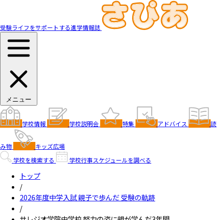
受験ライフをサポートする進学情報誌
メニュー
学校情報
学校説明会
特集
アドバイス
読
み物
キッズ広場
学校を検索する
学校行事スケジュールを調べる
トップ
/
2026年度中学入試 親子で歩んだ 受験の軌跡
/
サレジオ学院中学校 努力の姿に親が学んだ3年間