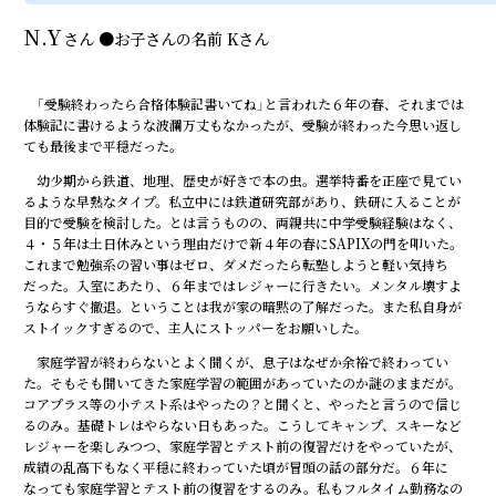
N.Y
さん
●
お子さんの名前
Kさん
「受験終わったら合格体験記書いてね」と言われた６年の春、それまでは
体験記に書けるような波瀾万丈もなかったが、受験が終わった今思い返し
ても最後まで平穏だった。
幼少期から鉄道、地理、歴史が好きで本の虫。選挙特番を正座で見てい
るような早熟なタイプ。私立中には鉄道研究部があり、鉄研に入ることが
目的で受験を検討した。とは言うものの、両親共に中学受験経験はなく、
４・５年は土日休みという理由だけで新４年の春にSAPIXの門を叩いた。
これまで勉強系の習い事はゼロ、ダメだったら転塾しようと軽い気持ち
だった。入室にあたり、６年まではレジャーに行きたい。メンタル壊すよ
うならすぐ撤退。ということは我が家の暗黙の了解だった。また私自身が
ストイックすぎるので、主人にストッパーをお願いした。
家庭学習が終わらないとよく聞くが、息子はなぜか余裕で終わってい
た。そもそも聞いてきた家庭学習の範囲があっていたのか謎のままだが。
コアプラス等の小テスト系はやったの？と聞くと、やったと言うので信じ
るのみ。基礎トレはやらない日もあった。こうしてキャンプ、スキーなど
レジャーを楽しみつつ、家庭学習とテスト前の復習だけをやっていたが、
成績の乱高下もなく平穏に終わっていた頃が冒頭の話の部分だ。６年に
なっても家庭学習とテスト前の復習をするのみ。私もフルタイム勤務なの