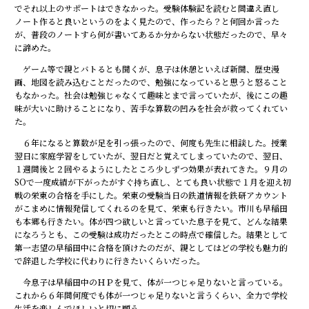
でそれ以上のサポートはできなかった。受験体験記を読むと間違え直し
ノート作ると良いというのをよく見たので、作ったら？と何回か言った
が、普段のノートすら何が書いてあるか分からない状態だったので、早々
に諦めた。
ゲーム等で親とバトるとも聞くが、息子は休憩といえば新聞、歴史漫
画、地図を読み込むことだったので、勉強になっていると思うと怒ること
もなかった。社会は勉強じゃなくて趣味とまで言っていたが、後にこの趣
味が大いに助けることになり、苦手な算数の凹みを社会が救ってくれてい
た。
６年になると算数が足を引っ張ったので、何度も先生に相談した。授業
翌日に家庭学習をしていたが、翌日だと覚えてしまっていたので、翌日、
１週間後と２回やるようにしたところ少しずつ効果が表れてきた。９月の
SOで一度成績が下がったがすぐ持ち直し、とても良い状態で１月を迎え初
戦の栄東の合格を手にした。栄東の受験当日の鉄道情報を鉄研アカウント
がこまめに情報発信してくれるのを見て、栄東も行きたい。市川も早稲田
も本郷も行きたい。体が四つ欲しいと言っていた息子を見て、どんな結果
になろうとも、この受験は成功だったとこの時点で確信した。結果として
第一志望の早稲田中に合格を頂けたのだが、親としてはどの学校も魅力的
で辞退した学校に代わりに行きたいくらいだった。
今息子は早稲田中のＨＰを見て、体が一つじゃ足りないと言っている。
これから６年間何度でも体が一つじゃ足りないと言うくらい、全力で学校
生活を楽しんでほしいと切に願う。