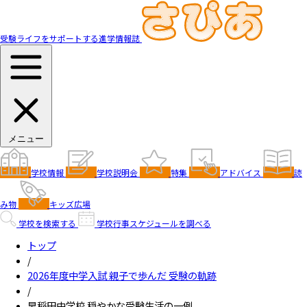
受験ライフをサポートする進学情報誌
メニュー
学校情報
学校説明会
特集
アドバイス
読
み物
キッズ広場
学校を検索する
学校行事スケジュールを調べる
トップ
/
2026年度中学入試 親子で歩んだ 受験の軌跡
/
早稲田中学校 穏やかな受験生活の一例