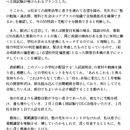
べ８回試験が受けられるプランとした。
そこから、４校全ての説明会等に息子を連れて志望を固め、先生方に「塾
の勉強＋過去問、理科と社会はコアプラスの知識で合格最低点を確保でき
るか」を確認して、今のSS特訓＋宅勉で十分勝負できると判断した。
また、配点にも注目して、例えば開智日本橋の場合、国語100点、算数
120点満点と算数のウエイトが高く、同じ成績の傾向がある息子に有利に働
くとともに、学校が求める生徒像にもマッチするのでは、と理解した。合
格力判定SOの判定偏差値は、配点を考慮したものとなっているので、（総
合成績表の偏差値）≦（志望校判定偏差値）となった開智日本橋が息子にマッ
チしていることを確信した。
直前期は、このゾーンの学校が配信する「入試説明会」の資料や動画を繰
り返し視聴した。どの学校もヒントを与えてくれ、「あれもこれも」と焦る
気持ちから、「これはやらなくて良い」と「切る」余裕に変化した（１月受験
校の開智所沢は、相当踏み込んで出題範囲を開示しており、何としてでも
合格したい人は、前日でもよいから必ず確認することを勧める）。
他の生徒よりも通塾日数が少ない息子であったが、彼なりに宅勉を続
け、量も増やしていき、２月１日第１回試験でDLC合格をいただき、１月
校を除き１日で入試を終えた。
最後に、夏期講習の前日、塾の先生のコメントがなければ、私は息子に
夏期講習を受験させ、壊していたかもしれず、深く反省するとともに、先
生に深く感謝を申し上げる。