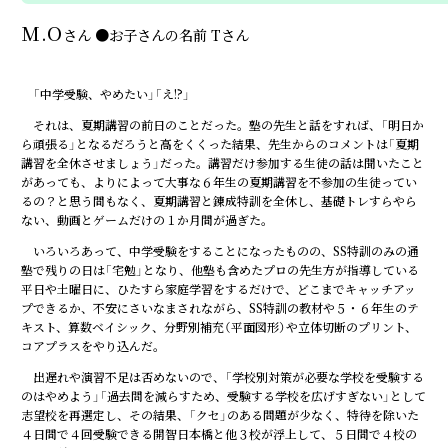
M.O
さん
●
お子さんの名前
Tさん
「中学受験、やめたい」「え!?」
それは、夏期講習の前日のことだった。塾の先生と話をすれば、「明日か
ら頑張る」となるだろうと高をくくった結果、先生からのコメントは「夏期
講習を全休させましょう」だった。講習だけ参加する生徒の話は聞いたこと
があっても、よりによって大事な６年生の夏期講習を不参加の生徒ってい
るの？と思う間もなく、夏期講習と錬成特訓を全休し、基礎トレすらやら
ない、動画とゲームだけの１か月間が過ぎた。
いろいろあって、中学受験をすることになったものの、SS特訓のみの通
塾で残りの日は「宅勉」となり、他塾も含めたプロの先生方が指導している
平日や土曜日に、ひたすら家庭学習をするだけで、どこまでキャッチアッ
プできるか、不安にさいなまされながら、SS特訓の教材や５・６年生のテ
キスト、算数ベイシック、分野別補充（平面図形）や立体切断のプリント、
コアプラスをやり込んだ。
出遅れや演習不足は否めないので、「学校別対策が必要な学校を受験する
のはやめよう」「過去問を減らすため、受験する学校を広げすぎない」として
志望校を再選定し、その結果、「クセ」のある問題が少なく、特待を除いた
４日間で４回受験できる開智日本橋と他３校が浮上して、５日間で４校の