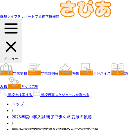
受験ライフをサポートする進学情報誌
メニュー
学校情報
学校説明会
特集
アドバイス
読
み物
キッズ広場
学校を検索する
学校行事スケジュールを調べる
トップ
/
2026年度中学入試 親子で歩んだ 受験の軌跡
/
開智日本橋学園中学校 SS特訓のみ生の中学受験