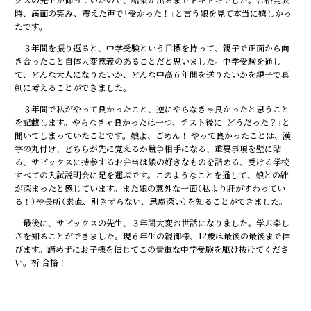
時、満面の笑み、震えた声で「受かった！」と言う娘を見て本当に嬉しかっ
たです。
３年間を振り返ると、中学受験という目標を持って、親子で正面から向
き合ったこと自体大変意義のあることだと思いました。中学受験を通し
て、どんな大人になりたいか、どんな中高６年間を送りたいかを親子で真
剣に考えることができました。
３年間で私がやって良かったこと、逆にやらなきゃ良かったと思うこと
を記載します。やらなきゃ良かったは一つ、テスト後に「どうだった？」と
聞いてしまっていたことです。娘よ、ごめん！ やって良かったことは、漢
字の丸付け、どちらが先に覚えるか競争相手になる、重要事項を壁に貼
る、サピックスに持参するお弁当は娘の好きなものを詰める、受ける学校
すべての入試説明会に足を運ぶです。このようなことを通して、娘との絆
が深まったと感じています。また娘の意外な一面（私より肝がすわってい
る！）や長所（素直、引きずらない、思慮深い）を知ることができました。
最後に、サピックスの先生、３年間大変お世話になりました。学ぶ楽し
さを知ることができました。現６年生の親御様、12歳は最後の最後まで伸
びます。諦めずにお子様を信じてこの貴重な中学受験を駆け抜けてくださ
い。祈 合格！