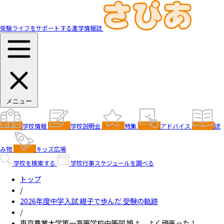
受験ライフをサポートする進学情報誌
メニュー
学校情報
学校説明会
特集
アドバイス
読
み物
キッズ広場
学校を検索する
学校行事スケジュールを調べる
トップ
/
2026年度中学入試 親子で歩んだ 受験の軌跡
/
東京農業大学第一高等学校中等部 娘よ、よく頑張った！