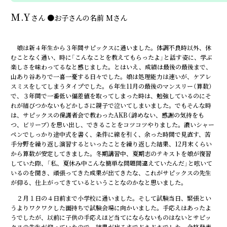
M.Y
さん
●
お子さんの名前
Mさん
娘は新４年生から３年間サピックスに通いました。体調不良時以外、休
むことなく通い、時に「こんなことを教えてもらったよ」と話す姿に、学ぶ
楽しさを味わってるなと感じました。とはいえ、成績は最後の最後まで、
山あり谷ありで一喜一憂する日々でした。娘は処理能力は速いが、ケアレ
スミスをしてしまうタイプでした。６年生11月の最後のマンスリー（算数）
で、３年間で一番低い偏差値を取ってしまった時は、勉強しているのにそ
れが結びつかないもどかしさに親子で泣いてしまいました。でもそんな時
は、サピックスの保護者会で教わったAKB（諦めない、感謝の気持をも
つ、ビリーブ）を思い出し、できることをコツコツやりました。濃いシャー
ペンでしっかり途中式を書く、条件に線を引く、余った時間で見直す、苦
手分野を繰り返し演習するといったことを繰り返した結果、12月末くらい
から算数が安定してきました。冬期講習中、夏期志のテキストを娘が復習
していた際、「私、夏休み中こんな簡単な問題間違えていたんだ」と呟いて
いるのを聞き、頑張ってきた成果が出てきたな、これがサピックスの先生
が仰る、仕上がってきているということなのかなと思いました。
２月１日の４日前まで小学校に通いました。そして試験当日、緊張とい
うよりワクワクした面持ちで試験会場に向かいました。手応えはあったよ
うでしたが、以前に子供の手応えほど当てにならないものはないとサピッ
クスの先生が仰っていたので、結果が出るまでドキドキでした。合格発表