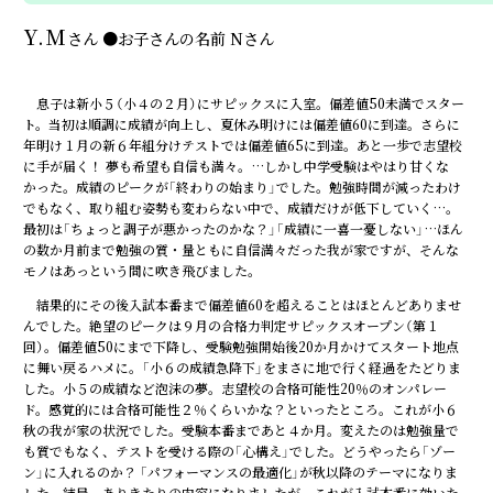
Y.M
さん
●
お子さんの名前
Nさん
息子は新小５（小４の２月）にサピックスに入室。偏差値50未満でスター
ト。当初は順調に成績が向上し、夏休み明けには偏差値60に到達。さらに
年明け１月の新６年組分けテストでは偏差値65に到達。あと一歩で志望校
に手が届く！ 夢も希望も自信も満々。…しかし中学受験はやはり甘くな
かった。成績のピークが「終わりの始まり」でした。勉強時間が減ったわけ
でもなく、取り組む姿勢も変わらない中で、成績だけが低下していく…。
最初は「ちょっと調子が悪かったのかな？」「成績に一喜一憂しない」…ほん
の数か月前まで勉強の質・量ともに自信満々だった我が家ですが、そんな
モノはあっという間に吹き飛びました。
結果的にその後入試本番まで偏差値60を超えることはほとんどありませ
んでした。絶望のピークは９月の合格力判定サピックスオープン（第１
回）。偏差値50にまで下降し、受験勉強開始後20か月かけてスタート地点
に舞い戻るハメに。「小６の成績急降下」をまさに地で行く経過をたどりま
した。小５の成績など泡沫の夢。志望校の合格可能性20％のオンパレー
ド。感覚的には合格可能性２％くらいかな？といったところ。これが小６
秋の我が家の状況でした。受験本番まであと４か月。変えたのは勉強量で
も質でもなく、テストを受ける際の「心構え」でした。どうやったら「ゾー
ン」に入れるのか？ 「パフォーマンスの最適化」が秋以降のテーマになりま
した。結局、ありきたりの内容になりましたが、これが入試本番に効いた