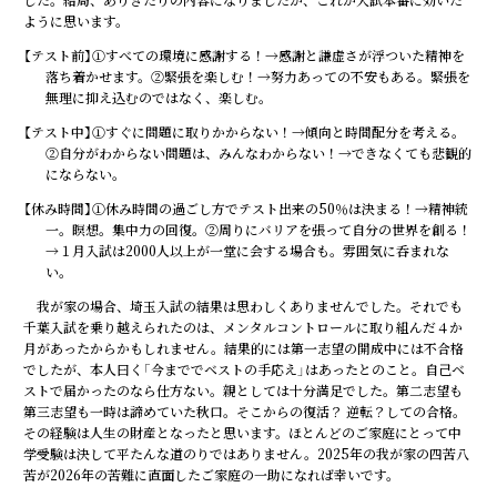
ように思います。
【テスト前】①すべての環境に感謝する！→感謝と謙虚さが浮ついた精神を
落ち着かせます。②緊張を楽しむ！→努力あっての不安もある。緊張を
無理に抑え込むのではなく、楽しむ。
【テスト中】①すぐに問題に取りかからない！→傾向と時間配分を考える。
②自分がわからない問題は、みんなわからない！→できなくても悲観的
にならない。
【休み時間】①休み時間の過ごし方でテスト出来の50％は決まる！→精神統
一。瞑想。集中力の回復。②周りにバリアを張って自分の世界を創る！
→１月入試は2000人以上が一堂に会する場合も。雰囲気に呑まれな
い。
我が家の場合、埼玉入試の結果は思わしくありませんでした。それでも
千葉入試を乗り越えられたのは、メンタルコントロールに取り組んだ４か
月があったからかもしれません。結果的には第一志望の開成中には不合格
でしたが、本人曰く「今まででベストの手応え」はあったとのこと。自己ベ
ストで届かったのなら仕方ない。親としては十分満足でした。第二志望も
第三志望も一時は諦めていた秋口。そこからの復活？ 逆転？しての合格。
その経験は人生の財産となったと思います。ほとんどのご家庭にとって中
学受験は決して平たんな道のりではありません。2025年の我が家の四苦八
苦が2026年の苦難に直面したご家庭の一助になれば幸いです。