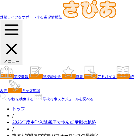
受験ライフをサポートする進学情報誌
メニュー
学校情報
学校説明会
特集
アドバイス
読
み物
キッズ広場
学校を検索する
学校行事スケジュールを調べる
トップ
/
2026年度中学入試 親子で歩んだ 受験の軌跡
/
筑波大学附属中学校 パフォーマンスの最適化