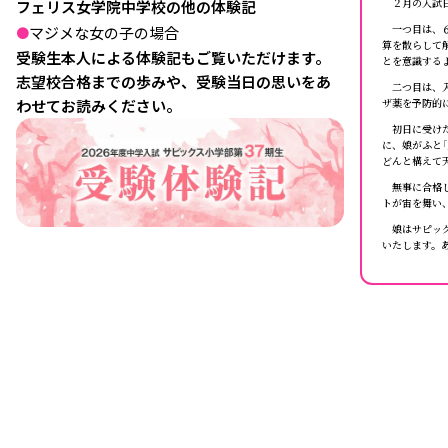
２月の入試日
フェリス女学院中学校の他の体験記
一つ目は、６
マジメな女の子の場合
●
算を散らして
受験生本人による体験記もご覧いただけます。
とを意識する
志望校合格までの歩みや、受験当日の思いをあ
二つ目は、入
ザ薬を予防的
わせてお読みください。
初日に受けた
に、娘がふと
どんと構えて
無事に合格し
トが宙を舞い
娘はサピック
いたします。