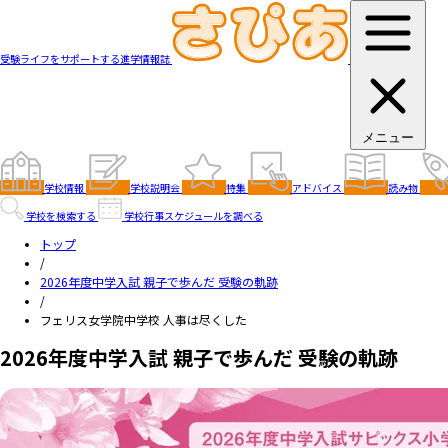
受験ライフをサポートする進学情報誌
メニュー
学校情報
学校説明会
特集
アドバイス
読み物
学校を検索する
学校行事スケジュールを調べる
トップ
/
2026年度中学入試 親子で歩んだ 受験の軌跡
/
フェリス女学院中学校 人事は尽くした
2026年度中学入試 親子で歩んだ 受験の軌跡