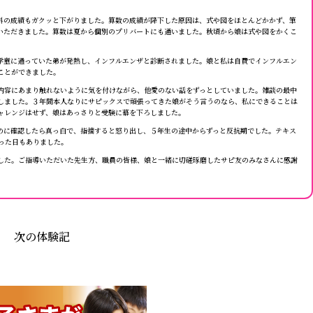
科の成績もガクッと下がりました。算数の成績が降下した原因は、式や図をほとんどかかず、筆
いただきました。算数は夏から個別のプリバートにも通いました。秋頃から娘は式や図をかくこ
学童に通っていた弟が発熱し、インフルエンザと診断されました。娘と私は自費でインフルエン
ことができました。
内容にあまり触れないように気を付けながら、他愛のない話をずっとしていました。雑談の最中
としました。３年間本人なりにサピックスで頑張ってきた娘がそう言うのなら、私にできることは
ャレンジはせず、娘はあっさりと受験に幕を下ろしました。
のに確認したら真っ白で、指摘すると怒り出し、５年生の途中からずっと反抗期でした。テキス
った日もありました。
した。ご指導いただいた先生方、職員の皆様、娘と一緒に切磋琢磨したサピ友のみなさんに感謝
次の体験記