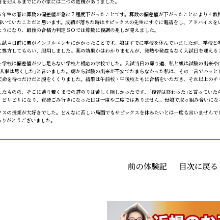
を迎えるまでにわが家には二つの危機がありました。
年生の春に算数の偏差値が急に７程度下がったことです。算数の偏差値が下がったことにより４教
解いていたことだと思います。成績が落ちた時はサピックスの先生にすぐに電話をし、アドバイスを
ようになり、最後の合格力判定ＳＯでは算数に復調の兆しが見えました。
試４日前に弟がインフルエンザにかかったことです。娘はすでに学校を休んでいましたが、学校と
に処方してもらい、服用しました。薬の効果かはわかりませんが、発熱や発症もなく入試日を迎える
学校は偏差値が少し足らない学校と相応の学校でした。入試当日の帰り道、私と娘は試験の出来や
「人事は尽くした」と言いました。朝から試験の出来が不安でたまらなかった私は、その一言でハッ
天命を待つだけだと腹をくくりました。結果は午前校・午後校ともに合格をいただき、それ以上のチ
たものの、そこに辿り着くまでの道のりは苦しく険しかったです。「復習は終わった」と言っていた
、ビリビリになり、資源ごみ行きになった日は一度や二度ではありません。母娘で取っ組み合いにな
スの授業が大好きでした。どんなに苦しい局面でもサピックスを休みたいとは一度も言いませんで
ありがとうございました。
前の体験記
目次に戻る