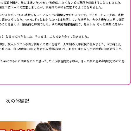
その言葉を聞き、塾には通いたいけれど勉強はしたくない娘の意思を尊重することにしました。
績は下位コースで安定しましたが、家庭内の平和も安定するようになりました。
分よりずっといい点数を取っていることに衝撃を受けたようです。デイリーチェックは、点数
り組むようになり、ついにずっとわからないまま放置していた単元を、夫や３歳年上の兄に質問
のことを思えば、感動的な時間でした。秋の保護者個別面談で、先生から「もっと問題に食らい
の？」と言って泣きました。その夜は、二人で抱き合って泣きました。
伸び、友人トラブルや自分自身との闘いを経て、人生初の入学試験に挑みました。全力を出し
た娘には、自ら勉強に向かい努力する過程において、自分を律することや苦手に向き合うこと、
ために作られた問題なのかと思った」という学習院女子中が、きっと娘の運命の学校なのだと思
次の体験記