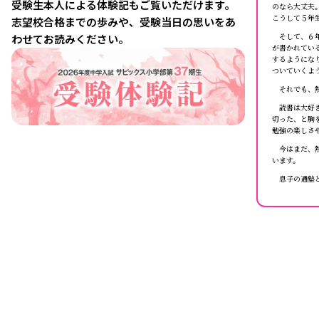
受験生本人による体験記もご覧いただけます。
のなら大丈夫
こうして５年
志望校合格までの歩みや、受験当日の思いをあ
そして、６年
わせてお読みください。
が書かれてい
するようにな
ついていくよ
それでも、熱
読書は大好き
切った、と胸
勉強の楽しさ
今はまだ、熱
います。
息子の通塾と