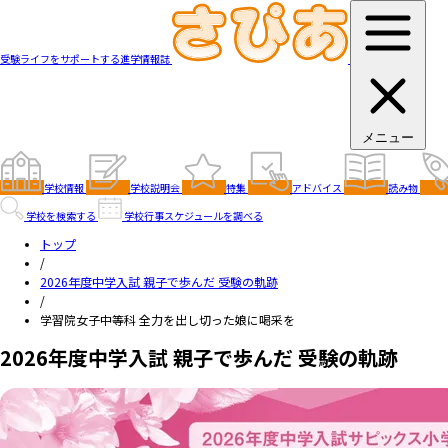
受験ライフをサポートする進学情報誌
メニュー
学校情報
学校説明会
特集
アドバイス
読み物
学校を検索する
学校行事スケジュールを調べる
トップ
/
2026年度中学入試 親子で歩んだ 受験の軌跡
/
学習院女子中等科 全力を出し切った娘に喝采を
2026年度中学入試 親子で歩んだ 受験の軌跡