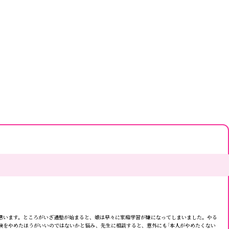
思います。ところがいざ通塾が始まると、娘は早々に家庭学習が嫌になってしまいました。やる
験をやめたほうがいいのではないかと悩み、先生に相談すると、意外にも「本人がやめたくない