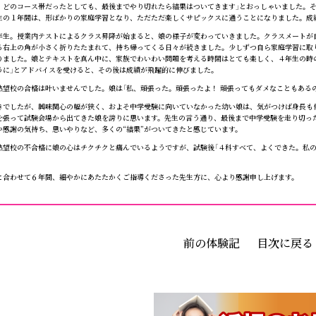
。どのコース帯だったとしても、最後までやり切れたら結果はついてきます」とおっしゃいました。
生の１年間は、形ばかりの家庭学習となり、ただただ楽しくサピックスに通うことになりました。成
生。授業内テストによるクラス昇降が始まると、娘の様子が変わっていきました。クラスメートが自
る右上の角が小さく折りたたまれて、持ち帰ってくる日々が続きました。少しずつ自ら家庭学習に取
りました。娘とテキストを真ん中に、家族でわいわい問題を考える時間はとても楽しく、４年生の時
うに」とアドバイスを受けると、その後は成績が飛躍的に伸びました。
望校の合格は叶いませんでした。娘は「私、頑張った。頑張ったよ！ 頑張ってもダメなこともある
でしたが、興味関心の幅が狭く、およそ中学受験に向いていなかった幼い娘は、気がつけば身長も
を張って試験会場から出てきた娘を誇りに思います。先生の言う通り、最後まで中学受験を走り切っ
や感謝の気持ち、思いやりなど、多くの“結果”がついてきたと感じています。
望校の不合格に娘の心はチクチクと痛んでいるようですが、試験後「４科すべて、よくできた。私の
合わせて６年間、細やかにあたたかくご指導くださった先生方に、心より感謝申し上げます。
前の体験記
目次に戻る