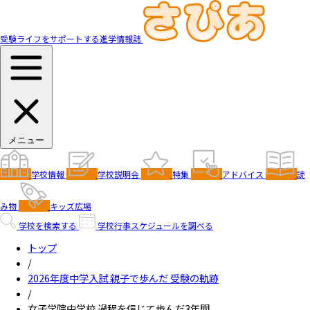
受験ライフをサポートする進学情報誌
メニュー
学校情報
学校説明会
特集
アドバイス
読
み物
キッズ広場
学校を検索する
学校行事スケジュールを調べる
トップ
/
2026年度中学入試 親子で歩んだ 受験の軌跡
/
女子学院中学校 過程を信じて歩んだ3年間