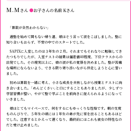
M.M
さん
●
お子さんの名前
Kさん
「算数が全然わからない」
通塾を始めて間もない帰り道、娘はそう言って涙をこぼしました。塾に
知り合いもおらず、不安の中でのスタートでした。
SAPIXに入室したのは３年生の２月。それまでもそれなりに勉強してき
たつもりでしたが、入室テストの結果は偏差値40程度、下位クラスからの
出発でした。その現実以上に、娘の涙が私の覚悟を決めました。塾が苦痛
な場所にならないよう、できる限り寄り添いながら伴走しようと心に誓い
ました。
初めは算数を一緒に考え、小さな成長を共有しながら授業とテストに向
き合いました。「めんどくさい」と口にすることもありましたが、少しずつ
学習習慣が整い、やがて塾で学ぶことを前向きに捉えられるようになって
いきました。
娘はとてもマイペースで、何をするにもゆっくりな性格です。朝の支度
ものんびりで、５年生の頃には１年生の弟が先に家を出ることもあるほど
でした。注意するとかえって遅くなり、最終的にはこれも彼女の特性なの
だと受け止めました。