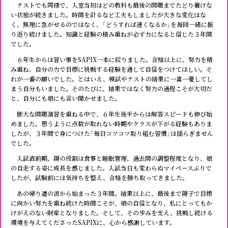
テストでも同様で、入室当初はどの教科も最後の問題までたどり着けな
い状態が続きました。時間を計るなど工夫もしましたが大きな変化はな
く、無理に急がせるのではなく、「どうすれば速くなるか」を毎回一緒に振
り返り続けました。知識と経験の積み重ねが必ず力になると信じた３年間
でした。
６年生からは習い事をSAPIX一本に絞りました。合格以上に、努力を積
み重ね、自分の力で目標に挑戦する経験を通して自信をつけてほしい。そ
れが一番の願いでした。とはいえ、模試やテストの結果に一喜一憂してし
まう自分もいました。そのたびに、結果ではなく努力の過程こそが大切だ
と、自分にも娘にも言い聞かせました。
膨大な問題演習を重ねる中で、６年生後半からは解答スピードも伸び始
めました。思うように点数が取れない時期やクラスが下がる経験もありま
したが、３年間で身につけた「毎日コツコツ取り組む習慣」は揺らぎません
でした。
入試直前期、親の役割は食事と睡眠管理、過去問の調整程度となり、娘
の自走する姿に成長を感じました。入試当日も変わらぬマイペースぶりで
したが、試験前には気持ちを整え、合格を勝ち取ってきました。
あの帰り道の涙から始まった３年間。結果以上に、最後まで親子で目標
に向かい努力を重ね続けた時間こそが、娘の自信となり、私にとってもか
けがえのない財産となりました。そして、その歩みを支え、挑戦し続ける
環境を与えてくださったSAPIXに、心から感謝しています。