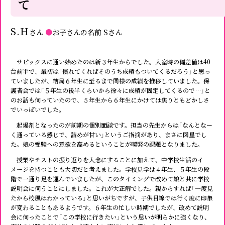
て
S.H
さん
●
お子さんの名前
Sさん
サピックスに通い始めたのは新３年生からでした。入室時の偏差値は40
台前半で、最初は「慣れてくればそのうち成績もついてくるだろう」と思っ
ていましたが、結局６年生に至るまで同様の成績を推移していました。保
護者会では「５年生の後半くらいから徐々に成績が固定してくるので…」と
のお話も伺っていたので、５年生から６年生にかけては焦りともどかしさ
でいっぱいでした。
起爆剤となったのが前期の個別面談です。担当の先生からは「なんとなー
く通っている感じで、詰めが甘い」というご指摘があり、まさに図星でし
た。娘の受験への意欲を高めるということが喫緊の課題となりました。
授業やテストの振り返りを入念にすることに加えて、中学校生活のイ
メージを持つことも大切だと考えました。学校見学は４年生、５年生の段
階で一通り足を運んでいましたが、このタイミングで改めて娘と共に学校
説明会に伺うことにしました。これが大正解でした。親からすれば「一度見
たから校風はわかっている」と思いがちですが、子供目線では行く度に印象
が変わることもあるようです。６年生の忙しい時期でしたが、改めて説明
会に伺ったことで「この学校に行きたい」という思いが明らかに強くなり、