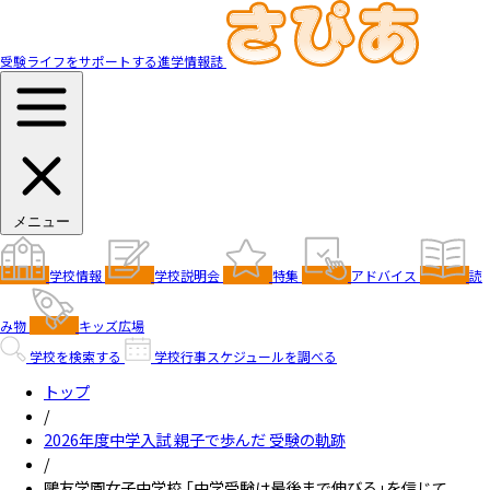
受験ライフをサポートする進学情報誌
メニュー
学校情報
学校説明会
特集
アドバイス
読
み物
キッズ広場
学校を検索する
学校行事スケジュールを調べる
トップ
/
2026年度中学入試 親子で歩んだ 受験の軌跡
/
鷗友学園女子中学校 「中学受験は最後まで伸びる」を信じて