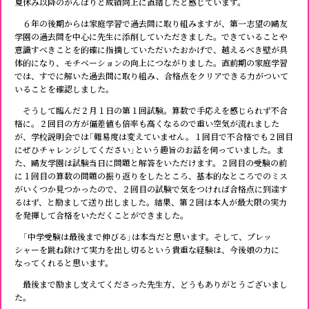
夏休み以降のがんばりと成績向上に直結したと感じています。
６年の後期からは家庭学習で過去問に取り組みますが、第一志望の鷗友
学園の過去問を中心に先生に添削していただきました。できていることや
意識すべきことを的確に指摘していただいたおかげで、越えるべき壁が具
体的になり、モチベーションの向上につながりました。直前期の家庭学習
では、すでに解いた過去問に取り組み、合格点をクリアできる力がついて
いることを確認しました。
そうして臨んだ２月１日の第１回試験。算数で手応えを感じられず不合
格に。２回目の方が偏差値も倍率も高くなるので重い空気が流れました
が、学校説明会では「難易度は変えていません。１回目で不合格でも２回目
にぜひチャレンジしてください」という趣旨のお話を伺っていました。ま
た、鷗友学園は試験当日に問題と解答をいただけます。２回目の受験の前
に１回目の算数の問題の振り返りをしたところ、基本的なところでのミス
がいくつか見つかったので、２回目の試験で気をつければ合格点に到達す
るはず、と励まして送り出しました。結果、第２回は本人が最大限の実力
を発揮して合格をいただくことができました。
「中学受験は最後まで伸びる」は本当だと思います。そして、プレッ
シャーを跳ね除けて実力を出し切るという貴重な経験は、今後娘の力に
なってくれると思います。
最後まで励まし支えてくださった先生方、どうもありがとうございまし
た。