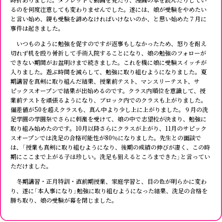
るのを何度注意しても変わりませんでした。遂には、娘が受験をやめたい
と言い始め、親も受験を諦めなければいけないのか、と思い始めた７月に
事件は起きました。
いつものように勉強を促すのですが返事もしなかったため、怒りを耐え
切れず机を殴り骨折して手術入院することになり、娘の勉強のフォローが
できない期間がお盆明けまで続きました。これを機に娘に受験スイッチが
入りました。遊ぶ時間を減らして、勉強に取り組むようになりました。夏
期講習を真剣に取り組んだ結果、授業前テスト、マンスリーテスト、サ
ピックスオープンで結果が出始めるのです。クラス内順位を意識して、授
業前テストを頑張るようになり、ブロック内でのクラスも上がりました。
偏差値が50を超えクラスも、真ん中より少し上に上がりました。９月の洗
足学園の学園祭でさらに刺激を受けて、娘の中で志望校が決まり、勉強に
取り組み始めたのです。10月以降さらにクラスが上がり、11月のサピック
スオープンでは洗足の合格可能性が80％になりました。先生との面談で
は、「授業も真剣に取り組むようになり、後期の成績の伸びが凄く、この時
期にここまで上がる子は珍しい。洗足も狙えるところまできた」と言ってい
ただけました。
冬期講習・正月特訓・直前期授業、家庭学習と、目の色が明らかに変わ
り、遂に「本人事になり」勉強に取り組むようになった結果、洗足の合格を
勝ち取り、娘の受験が幕を閉じました。