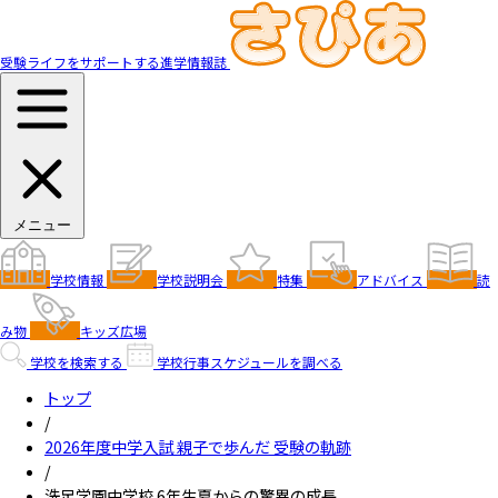
受験ライフをサポートする進学情報誌
メニュー
学校情報
学校説明会
特集
アドバイス
読
み物
キッズ広場
学校を検索する
学校行事スケジュールを調べる
トップ
/
2026年度中学入試 親子で歩んだ 受験の軌跡
/
洗足学園中学校 6年生夏からの驚異の成長