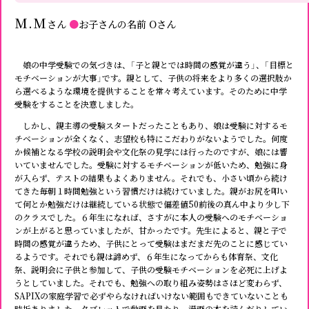
M.M
さん
●
お子さんの名前
Oさん
娘の中学受験での気づきは、「子と親とでは時間の感覚が違う」、「目標と
モチベーションが大事」です。親として、子供の将来をより多くの選択肢か
ら選べるような環境を提供することを常々考えています。そのために中学
受験をすることを決意しました。
しかし、親主導の受験スタートだったこともあり、娘は受験に対するモ
チベーションが全くなく、志望校も特にこだわりがないようでした。何度
か候補となる学校の説明会や文化祭の見学には行ったのですが、娘には響
いていませんでした。受験に対するモチベーションが低いため、勉強に身
が入らず、テストの結果もよくありません。それでも、小さい頃から続け
てきた毎朝１時間勉強という習慣だけは続けていました。親がお尻を叩い
て何とか勉強だけは継続している状態で偏差値50前後の真ん中より少し下
のクラスでした。６年生になれば、さすがに本人の受験へのモチベーショ
ンが上がると思っていましたが、甘かったです。先生によると、親と子で
時間の感覚が違うため、子供にとって受験はまだまだ先のことに感じてい
るようです。それでも親は諦めず、６年生になってからも体育祭、文化
祭、説明会に子供と参加して、子供の受験モチベーションを必死に上げよ
うとしていました。それでも、勉強への取り組み姿勢はさほど変わらず、
SAPIXの家庭学習で必ずやらなければいけない範囲もできていないことも
時折ありました。タブレットで動画を見たり、漫画の本を読んだりしてい